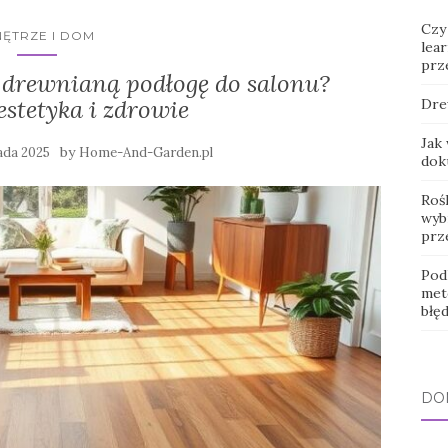
Czy
ĘTRZE I DOM
lear
prz
 drewnianą podłogę do salonu?
estetyka i zdrowie
Dre
Jak
by
ada 2025
Home-And-Garden.pl
dok
Roś
wybr
prz
Pod
met
błę
DO