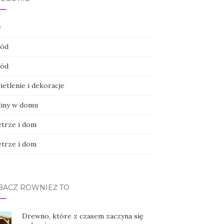
e
ód
ód
etlenie i dekoracje
liny w domu
trze i dom
trze i dom
BACZ RÓWNIEŻ TO
Drewno, które z czasem zaczyna się