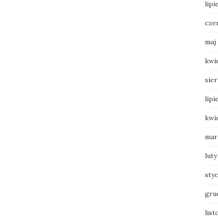
lipi
cze
maj
kwi
sie
lipi
kwi
mar
luty
sty
gru
list