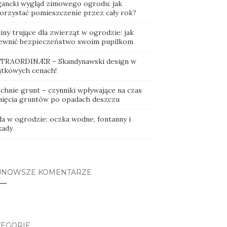
gancki wygląd zimowego ogrodu: jak
orzystać pomieszczenie przez cały rok?
iny trujące dla zwierząt w ogrodzie: jak
ewnić bezpieczeństwo swoim pupilkom
TRAORDINÆR – Skandynawski design w
ątkowych cenach!
schnie grunt – czynniki wpływające na czas
nięcia gruntów po opadach deszczu
a w ogrodzie: oczka wodne, fontanny i
kady
JNOWSZE KOMENTARZE
TEGORIE