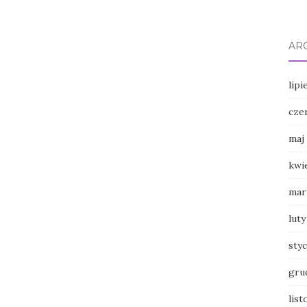
AR
lipi
cze
maj
kwi
mar
luty
sty
gru
lis