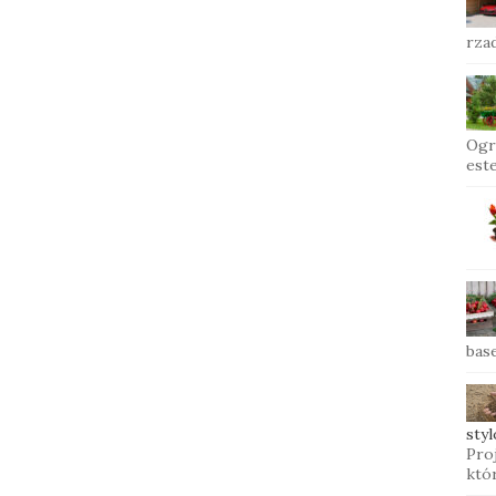
rzad
Ogr
este
base
sty
Pro
któr