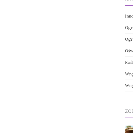
Inn
Ogr
Ogr
Oświ
Roś
Wnę
Wnę
ZO