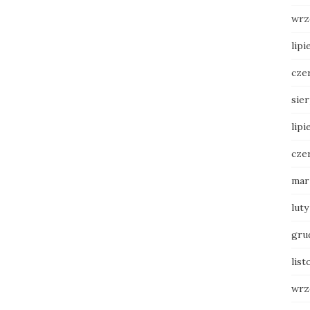
wrz
lipi
cze
sie
lipi
cze
mar
luty
gru
list
wrz