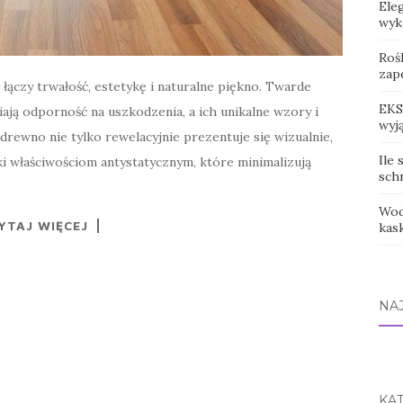
Ele
wyk
Rośl
zap
łączy trwałość, estetykę i naturalne piękno. Twarde
EKS
iają odporność na uszkodzenia, a ich unikalne wzory i
wyj
drewno nie tylko rewelacyjnie prezentuje się wizualnie,
Ile 
ki właściwościom antystatycznym, które minimalizują
sch
Wod
YTAJ WIĘCEJ
kas
NA
KA