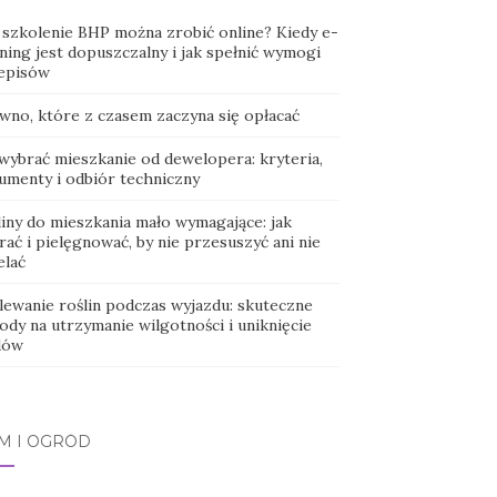
 szkolenie BHP można zrobić online? Kiedy e-
ning jest dopuszczalny i jak spełnić wymogi
episów
wno, które z czasem zaczyna się opłacać
 wybrać mieszkanie od dewelopera: kryteria,
umenty i odbiór techniczny
liny do mieszkania mało wymagające: jak
ać i pielęgnować, by nie przesuszyć ani nie
elać
lewanie roślin podczas wyjazdu: skuteczne
ody na utrzymanie wilgotności i uniknięcie
dów
M I OGRÓD