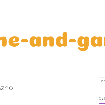
Sea
szno
for:
OS