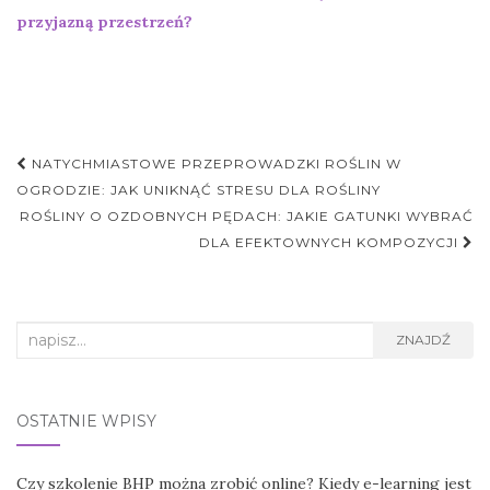
przyjazną przestrzeń?
Nawigacja
NATYCHMIASTOWE PRZEPROWADZKI ROŚLIN W
postu
OGRODZIE: JAK UNIKNĄĆ STRESU DLA ROŚLINY
ROŚLINY O OZDOBNYCH PĘDACH: JAKIE GATUNKI WYBRAĆ
DLA EFEKTOWNYCH KOMPOZYCJI
Search
ZNAJDŹ
for:
OSTATNIE WPISY
Czy szkolenie BHP można zrobić online? Kiedy e-learning jest