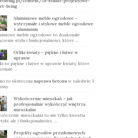
etliving.pl/content/14-studio-projektowe-
et-living
Aluminiowe meble ogrodowe –
wytrzymałe i stylowe meble ogrodowe
z aluminium
miniowe meble ogrodowe to doskonałe
czenie stylu i funkcjonalności, które …
Orliki kwiaty – piękne i łatwe w
uprawie
ki to piękne i łatwe w uprawie kwiaty, które
konale …
no to skuteczna
naprawa betonu
w zaledwie 3
ziny
Wykończenie mieszkań – jak
profesjonalnie wykończyć wnętrza
mieszkalne
ończenie mieszkania to nie tylko kwestia
tyki, ale i funkcjonalności, …
Projekty ogrodów przydomowych: