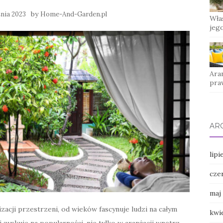
by
nia 2023
Home-And-Garden.pl
Wła
jego
Ara
pra
AR
lipi
cze
maj
zacji przestrzeni, od wieków fascynuje ludzi na całym
kwi
i zyskuje na popularności, nie tylko w aranżacji wnętrz,