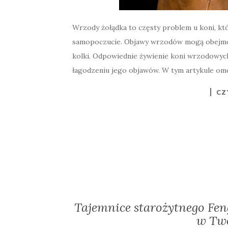
Wrzody żołądka to częsty problem u koni, kt
samopoczucie. Objawy wrzodów mogą obejmować
kolki. Odpowiednie żywienie koni wrzodowyc
łagodzeniu jego objawów. W tym artykule omó
CZ
Tajemnice starożytnego Fen
w Tw