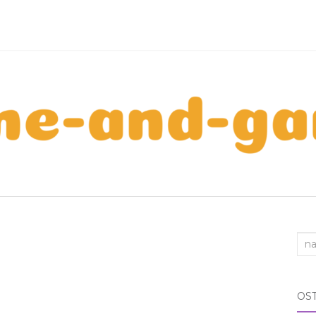
Sea
for:
OS