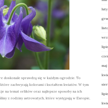
luty
gru
list
wrz
lipi
cze
maj
kwi
tóre doskonale sprawdzą się w każdym ogrodzie. To
sie
 które zachwycają kolorami i kształtem kwiatów. W tym
je na temat orlików oraz najlepsze sposoby na ich
lipi
śliny z rodziny astrowatych, które występują w Europie,
kwi