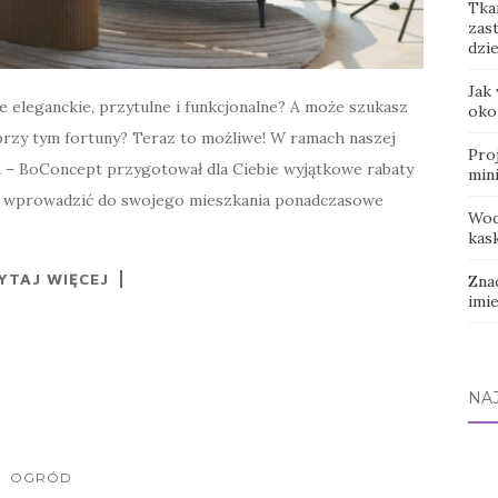
Tkan
zas
dzi
Jak
 eleganckie, przytulne i funkcjonalne? A może szukasz
oko
 przy tym fortuny? Teraz to możliwe! W ramach naszej
Pro
– BoConcept przygotował dla Ciebie wyjątkowe rabaty
min
by wprowadzić do swojego mieszkania ponadczasowe
Wod
kas
YTAJ WIĘCEJ
Zna
imi
NA
OGRÓD