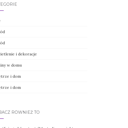
TEGORIE
e
ód
ód
etlenie i dekoracje
liny w domu
trze i dom
trze i dom
BACZ RÓWNIEŻ TO