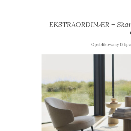
EKSTRAORDINÆR – Skand
Opublikowany
13 lip