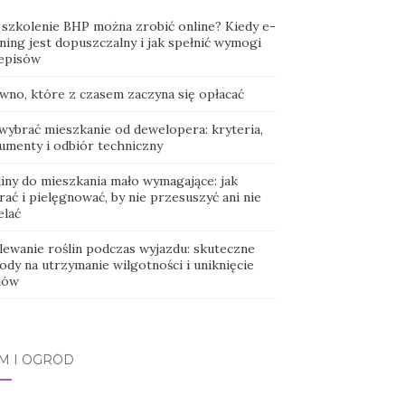
 szkolenie BHP można zrobić online? Kiedy e-
ning jest dopuszczalny i jak spełnić wymogi
episów
wno, które z czasem zaczyna się opłacać
 wybrać mieszkanie od dewelopera: kryteria,
umenty i odbiór techniczny
liny do mieszkania mało wymagające: jak
ać i pielęgnować, by nie przesuszyć ani nie
elać
lewanie roślin podczas wyjazdu: skuteczne
ody na utrzymanie wilgotności i uniknięcie
dów
M I OGRÓD