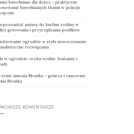
iny bawełniane dla dzieci – praktyczne
tosowanie bawełnianych tkanin w pokoju
ecięcym
 wprowadzić naturę do kuchni: rośliny w
licy gotowania i przyrządzania posiłków
jektowanie ogrodów w stylu nowoczesnym:
imalistyczne rozwiązania
a w ogrodzie: oczka wodne, fontanny i
kady
czenie imienia Monika – geneza i znaczenie
enia Monika
JNOWSZE KOMENTARZE