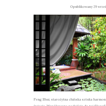
Opublikowany
29 wrześ
Feng Shui, starożytna chińska sztuka harmoni
świecie. Współczesne podejście do tej filozofi