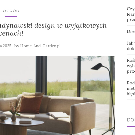
Czy
OGRÓD
lear
prz
ynawski design w wyjątkowych
cenach!
Dre
Jak
by
ca 2025
Home-And-Garden.pl
dok
Roś
wybr
prz
Pod
met
błę
DO