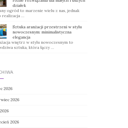
różne rozwiązania dla małych i dużych
działek
sny ogród to marzenie wielu z nas, jednak
 realizacja …
Sztuka aranżacji przestrzeni w stylu
nowoczesnym: minimalistyczna
elegancja
nżacja wnętrz w stylu nowoczesnym to
wdziwa sztuka, która łączy …
CHIWA
ec 2026
rwiec 2026
 2026
ecień 2026