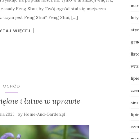
mar
 zasady Feng Shui, by Twój ogród stał się miejscem
 czym jest Feng Shui? Feng Shui, […]
luty
sty
YTAJ WIĘCEJ
gru
lis
wrz
lipi
OGRÓD
cze
piękne i łatwe w uprawie
sie
by
nia 2023
Home-And-Garden.pl
lipi
cze
mar