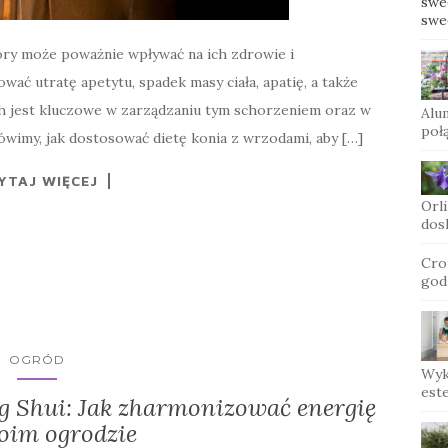
swe
swe
óry może poważnie wpływać na ich zdrowie i
 utratę apetytu, spadek masy ciała, apatię, a także
h jest kluczowe w zarządzaniu tym schorzeniem oraz w
Alu
połą
wimy, jak dostosować dietę konia z wrzodami, aby […]
YTAJ WIĘCEJ
Orli
dos
Cro
god
OGRÓD
Wyk
este
g Shui: Jak zharmonizować energię
oim ogrodzie