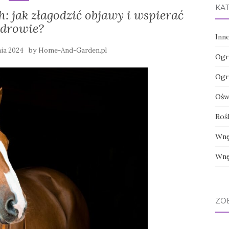
KA
 jak złagodzić objawy i wspierać
zdrowie?
Inn
by
nia 2024
Home-And-Garden.pl
Ogr
Ogr
Oświ
Roś
Wnę
Wnę
ZO