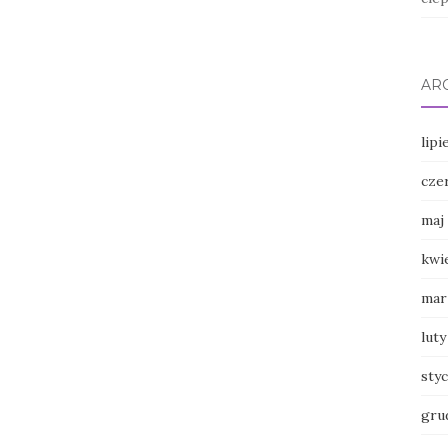
AR
lipi
cze
maj
kwi
mar
luty
sty
gru