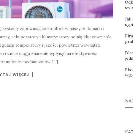
Odkr
swo
Jak
sypi
są systemy zapewniające komfort w naszych domach i
Fir
atory, rekuperatory i klimatyzatory pełnią kluczowe role
pra
egulacji temperatury i jakości powietrza wewnątrz
Dla
ne różnice mogą znacznie wpłynąć na efektywność
jed
Zrozumienie mechanizmów […]
Eko
YTAJ WIĘCEJ
wyb
NA
KA