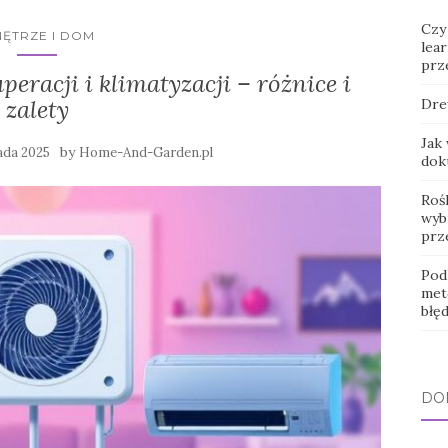
Czy
ĘTRZE I DOM
lear
prz
peracji i klimatyzacji – różnice i
zalety
Dre
Jak
by
ada 2025
Home-And-Garden.pl
dok
Roś
wybr
prz
Pod
met
błę
DO