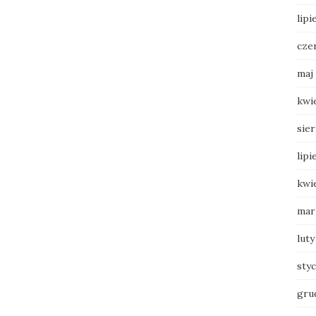
lipi
cze
maj
kwi
sie
lipi
kwi
mar
luty
sty
gru