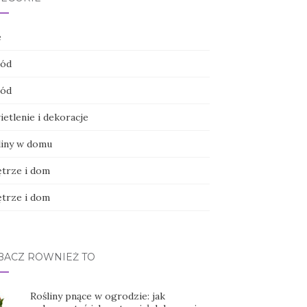
e
ód
ód
etlenie i dekoracje
liny w domu
trze i dom
trze i dom
BACZ RÓWNIEŻ TO
Rośliny pnące w ogrodzie: jak