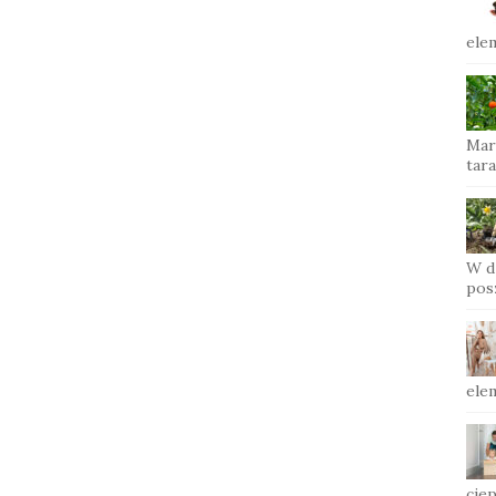
ele
Mar
tara
W d
pos
ele
ciep