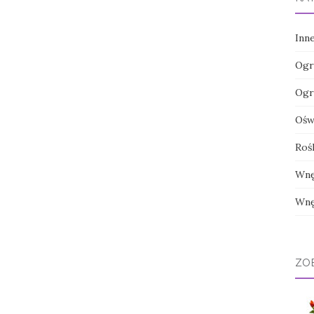
Inn
Ogr
Ogr
Oświ
Roś
Wnę
Wnę
ZO