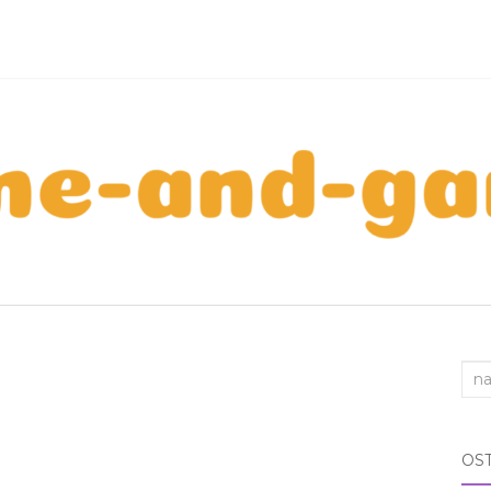
Sea
for:
OS