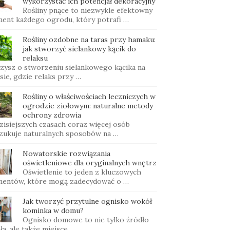
wykorzystać ich potencjał dekoracyjny
Rośliny pnące to niezwykle efektowny
ment każdego ogrodu, który potrafi …
Rośliny ozdobne na taras przy hamaku:
jak stworzyć sielankowy kącik do
relaksu
zysz o stworzeniu sielankowego kącika na
sie, gdzie relaks przy …
Rośliny o właściwościach leczniczych w
ogrodzie ziołowym: naturalne metody
ochrony zdrowia
zisiejszych czasach coraz więcej osób
zukuje naturalnych sposobów na …
Nowatorskie rozwiązania
oświetleniowe dla oryginalnych wnętrz
Oświetlenie to jeden z kluczowych
mentów, które mogą zadecydować o …
Jak tworzyć przytulne ognisko wokół
kominka w domu?
Ognisko domowe to nie tylko źródło
ła, ale także miejsce, …