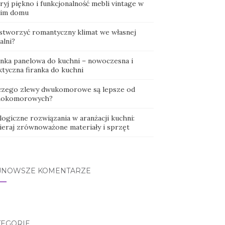
yj piękno i funkcjonalność mebli vintage w
im domu
 stworzyć romantyczny klimat we własnej
alni?
anka panelowa do kuchni – nowoczesna i
ktyczna firanka do kuchni
czego zlewy dwukomorowe są lepsze od
nokomorowych?
logiczne rozwiązania w aranżacji kuchni:
ieraj zrównoważone materiały i sprzęt
JNOWSZE KOMENTARZE
TEGORIE