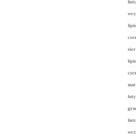
lis
wrz
lipi
cze
sie
lipi
cze
mar
luty
gru
list
wrz