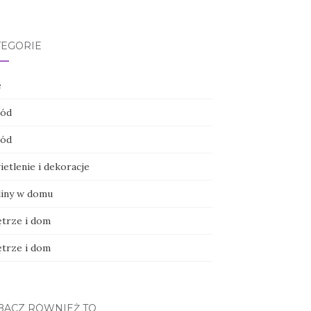
TEGORIE
e
ód
ód
etlenie i dekoracje
liny w domu
trze i dom
trze i dom
BACZ RÓWNIEŻ TO