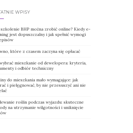
TATNIE WPISY
 szkolenie BHP można zrobić online? Kiedy e-
ning jest dopuszczalny i jak spełnić wymogi
episów
wno, które z czasem zaczyna się opłacać
 wybrać mieszkanie od dewelopera: kryteria,
umenty i odbiór techniczny
liny do mieszkania mało wymagające: jak
ać i pielęgnować, by nie przesuszyć ani nie
elać
lewanie roślin podczas wyjazdu: skuteczne
ody na utrzymanie wilgotności i uniknięcie
dów