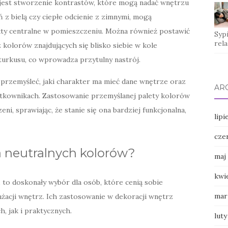
est stworzenie kontrastów, które mogą nadać wnętrzu
ń z bielą czy ciepłe odcienie z zimnymi, mogą
kty centralne w pomieszczeniu. Można również postawić
Sypi
rel
 kolorów znajdujących się blisko siebie w kole
 turkusu, co wprowadza przytulny nastrój.
 przemyśleć, jaki charakter ma mieć dane wnętrze oraz
AR
ytkownikach. Zastosowanie przemyślanej palety kolorów
i, sprawiając, że stanie się ona bardziej funkcjonalna,
lipi
cze
a neutralnych kolorów?
maj
kwi
, to doskonały wybór dla osób, które cenią sobie
mar
żacji wnętrz. Ich zastosowanie w dekoracji wnętrz
, jak i praktycznych.
luty