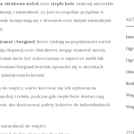
ta
,
oliwkowa zieleń
oraz
ciepłe beże
, stały się niezwykle
nię i naturalność, co jest szczególnie pożądane w
KA
onale komponują się z drewnem oraz innymi naturalnymi
ę.
Inn
granat
i
burgund
, które zyskują na popularności wśród
Ogr
ją elegancji oraz charakteru, mogąc stanowić mocny
Granat może być wykorzystany w tapicerce mebli lub
Ogr
natomiast burgund świetnie sprawdzi się w akcentach
Oświ
jaśniejszymi kolorami.
Roś
y do wnętrz, warto kierować się ich wpływem na
Wnę
pokój i relaks, podczas gdy ciepłe beże dostarczają
est, aby dostosować paletę kolorów do indywidualnych
Wnę
 naturalność do wnętrz.
ZO