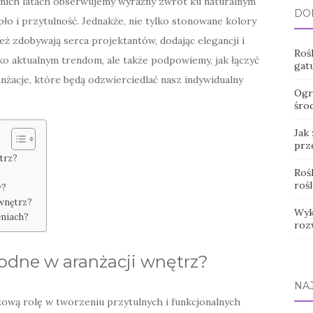
atnich latach obserwujemy wyraźny zwrot ku naturalnym
DO
o i przytulność. Jednakże, nie tylko stonowane kolory
ż zdobywają serca projektantów, dodając elegancji i
Roś
lko aktualnym trendom, ale także podpowiemy, jak łączyć
gatu
anżacje, które będą odzwierciedlać nasz indywidualny
Ogr
śro
Jak
prze
trz?
Rośl
roś
w?
 wnętrz?
Wyk
eniach?
roz
modne w aranżacji wnętrz?
NA
ową rolę w tworzeniu przytulnych i funkcjonalnych