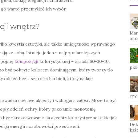
rgund, dodają elegancji i charakteru.
ego warto przemyśleć ich wybór.
acji wnętrz?
Mar
blo
ylko kwestia estetyki, ale także umiejętności wprawnego
ają ze sobą. Istnieje jeden z najpopularniejszych
spójnej
kompozycji
kolorystycznej – zasada 60-30-10.
piel
no być pokryte kolorem dominującym, który tworzy tło
 odcień beżu, szarości lub bieli, który nadaje
czy
prowadza ciekawe akcenty i wzbogaca całość. Może to być
 ciepły odcień ochry, który przełamie monotonię
 być zarezerwowane na akcenty kolorystyczne, takie jak
Dek
odają energii i osobowości przestrzeni.
każ