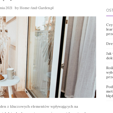
by
nia 2021
Home-And-Garden.pl
OS
Czy
lear
prz
Dre
Jak
dok
Roś
wybr
prz
Pod
met
błę
eden z kluczowych elementów wpływających na