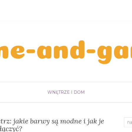
WNĘTRZE I DOM
rz: jakie barwy są modne i jak je
Sea
łączyć?
for: