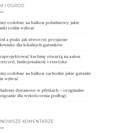
M I OGRÓD
liny ozdobne na balkon południowy: jakie
nki roślin wybrać
ód a ptaki: jak stworzyć przyjazne
dowisko dla lokalnych gatunków
 zaprojektować kuchnię otwartą na salon:
strzeń, funkcjonalność i estetyka
iny ozdobne na balkon zachodni: jakie gatunki
lin wybrać
ładziny dywanowe w płytkach – oryginalne
wiązanie dla wykończenia podłogi
JNOWSZE KOMENTARZE