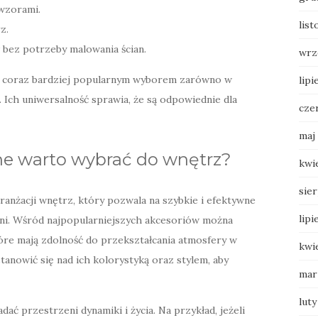
 wzorami.
list
z.
bez potrzeby malowania ścian.
wrz
ię coraz bardziej popularnym wyborem zarówno w
lipi
 Ich uniwersalność sprawia, że są odpowiednie dla
cze
maj
zne warto wybrać do wnętrz?
kwi
sie
anżacji wnętrz, który pozwala na szybkie i efektywne
lipi
ni. Wśród najpopularniejszych akcesoriów można
tóre mają zdolność do przekształcania atmosfery w
kwi
tanowić się nad ich kolorystyką oraz stylem, aby
mar
luty
ć przestrzeni dynamiki i życia. Na przykład, jeżeli