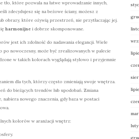
e tło, które pozwala na łatwe wprowadzanie innych,
sty
eśli zdecydujesz się na beżowe ściany, możesz z
gru
b obrazy, które ożywią przestrzeń, nie przytłaczając jej.
się
harmonijne
i dobrze skomponowane.
lis
wrz
ów jest ich zdolność do nadawania elegancji. Wiele
go po nowoczesny, może być zrealizowanych w palecie
lipi
dzone w takich kolorach wyglądają stylowo i przyjemnie
cze
sie
aniem dla tych, którzy często zmieniają swoje wnętrza.
lipi
eń do bieżących trendów lub upodobań. Zmiana
e, nabiera nowego znaczenia, gdy baza w postaci
cze
sowa.
mar
lnych kolorów w aranżacji wnętrz:
luty
osfery.
gru