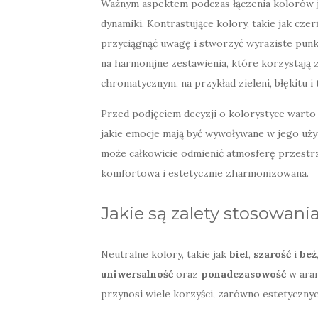
Ważnym aspektem podczas łączenia kolorów j
dynamiki. Kontrastujące kolory, takie jak czer
przyciągnąć uwagę i stworzyć wyraziste pun
na harmonijne zestawienia, które korzystają z
chromatycznym, na przykład zieleni, błękitu i
Przed podjęciem decyzji o kolorystyce warto
jakie emocje mają być wywoływane w jego uż
może całkowicie odmienić atmosferę przestrzen
komfortowa i estetycznie zharmonizowana.
Jakie są zalety stosowani
Neutralne kolory, takie jak
biel
,
szarość
i
beż
uniwersalność
oraz
ponadczasowość
w aran
przynosi wiele korzyści, zarówno estetycznych