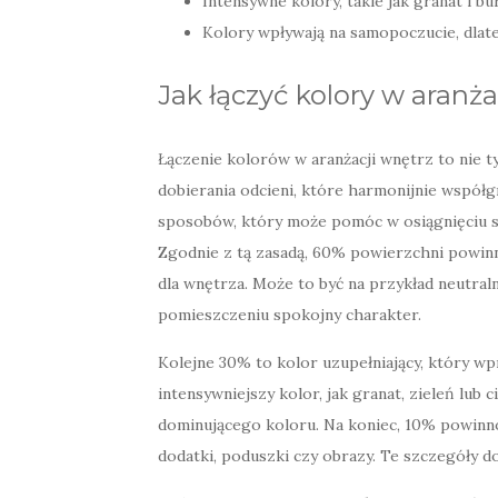
Intensywne kolory, takie jak granat i bu
Kolory wpływają na samopoczucie, dlat
Jak łączyć kolory w aranż
Łączenie kolorów w aranżacji wnętrz to nie t
dobierania odcieni, które harmonijnie współgr
sposobów, który może pomóc w osiągnięciu 
Zgodnie z tą zasadą, 60% powierzchni powin
dla wnętrza. Może to być na przykład neutralny
pomieszczeniu spokojny charakter.
Kolejne 30% to kolor uzupełniający, który w
intensywniejszy kolor, jak granat, zieleń lub
dominującego koloru. Na koniec, 10% powinno
dodatki, poduszki czy obrazy. Te szczegóły d