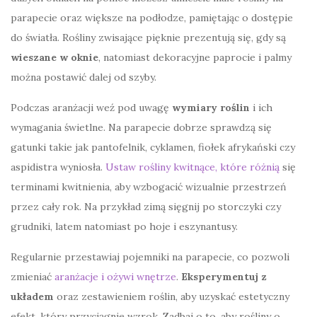
parapecie oraz większe na podłodze, pamiętając o dostępie
do światła. Rośliny zwisające pięknie prezentują się, gdy są
wieszane w oknie
, natomiast dekoracyjne paprocie i palmy
można postawić dalej od szyby.
Podczas aranżacji weź pod uwagę
wymiary roślin
i ich
wymagania świetlne. Na parapecie dobrze sprawdzą się
gatunki takie jak pantofelnik, cyklamen, fiołek afrykański czy
aspidistra wyniosła.
Ustaw rośliny kwitnące, które różnią
się
terminami kwitnienia, aby wzbogacić wizualnie przestrzeń
przez cały rok. Na przykład zimą sięgnij po storczyki czy
grudniki, latem natomiast po hoje i eszynantusy.
Regularnie przestawiaj pojemniki na parapecie, co pozwoli
zmieniać
aranżacje i ożywi wnętrze
.
Eksperymentuj z
układem
oraz zestawieniem roślin, aby uzyskać estetyczny
efekt, który przyciągnie wzrok. Zadbaj o to, aby rośliny o