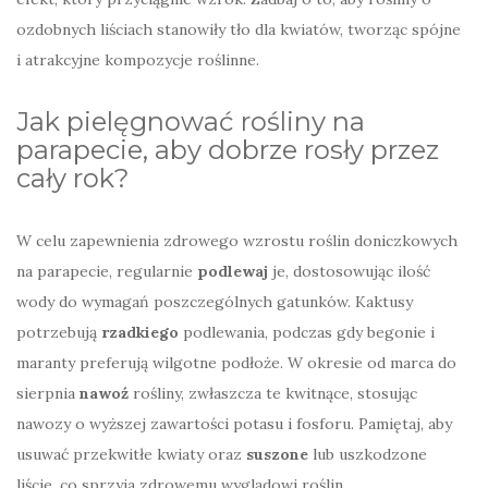
ozdobnych liściach stanowiły tło dla kwiatów, tworząc spójne
i atrakcyjne kompozycje roślinne.
Jak pielęgnować rośliny na
parapecie, aby dobrze rosły przez
cały rok?
W celu zapewnienia zdrowego wzrostu roślin doniczkowych
na parapecie, regularnie
podlewaj
je, dostosowując ilość
wody do wymagań poszczególnych gatunków. Kaktusy
potrzebują
rzadkiego
podlewania, podczas gdy begonie i
maranty preferują wilgotne podłoże. W okresie od marca do
sierpnia
nawoź
rośliny, zwłaszcza te kwitnące, stosując
nawozy o wyższej zawartości potasu i fosforu. Pamiętaj, aby
usuwać przekwitłe kwiaty oraz
suszone
lub uszkodzone
liście, co sprzyja zdrowemu wyglądowi roślin.