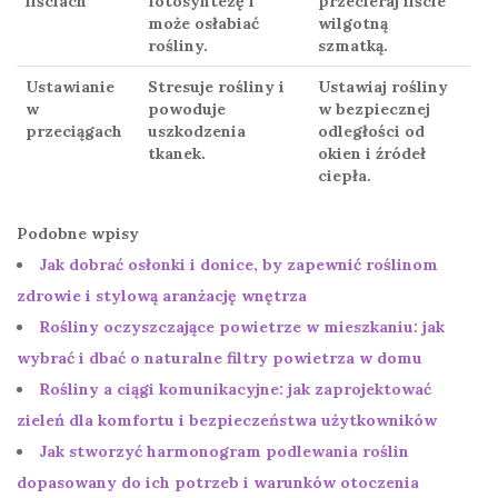
liściach
fotosyntezę i
przecieraj liście
może osłabiać
wilgotną
rośliny.
szmatką.
Ustawianie
Stresuje rośliny i
Ustawiaj rośliny
w
powoduje
w bezpiecznej
przeciągach
uszkodzenia
odległości od
tkanek.
okien i źródeł
ciepła.
Podobne wpisy
Jak dobrać osłonki i donice, by zapewnić roślinom
zdrowie i stylową aranżację wnętrza
Rośliny oczyszczające powietrze w mieszkaniu: jak
wybrać i dbać o naturalne filtry powietrza w domu
Rośliny a ciągi komunikacyjne: jak zaprojektować
zieleń dla komfortu i bezpieczeństwa użytkowników
Jak stworzyć harmonogram podlewania roślin
dopasowany do ich potrzeb i warunków otoczenia