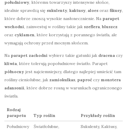
południowy
, któremu towarzyszy intensywne słońce,
idealnie sprawdzą się
sukulenty
,
kaktusy
,
aloes
oraz
fikusy
,
które dobrze znoszą wysokie nasłonecznienie. Na
parapet
wschodni
, zainwestuj w rośliny takie jak
szeflera
,
bluszcz
oraz
cyklamen
, które korzystają z porannego światła, ale
wymagają ochrony przed mocnym słońcem.
Na
parapet zachodni
wybierz takie gatunki jak
dracena
czy
kliwia
, które tolerują popołudniowe światło. Parapet
północny
jest najciemniejszy, dlatego najlepiej umieścić tam
rośliny cieniolubne, jak
zamiokulkas
,
paproć
czy
monstera
adansonii
, które dobrze rosną w warunkach ograniczonego
światła.
Rodzaj
parapetu
Typ roślin
Przykłady roślin
Południowy
Światłolubne,
Sukulenty, Kaktusy,