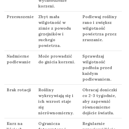
wychłodzenie
korzeni.
Przesuszenie
Zbyt mała
Podlewaj rośliny
wilgotność w
rano i zwiększ
zimie z powodu
wilgotność
grzejników i
powietrza przez
suchego
zraszanie.
powietrza.
Nadmierne
Może prowadzić
Sprawdzaj
podlewanie
do gnicia korzeni.
wilgotność
podłoża przed
każdym
podlewaniem.
Brak rotacji
Rośliny
Obracaj doniczki
wykrzywiają się i
co 2-3 tygodnie,
ich wzrost staje
aby zapewnić
się
równomierne
nierównomierny.
dojście światła.
Kurz na
Ogranicza
Regularnie