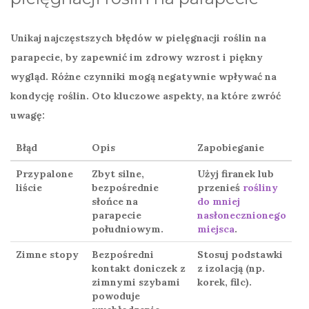
Unikaj najczęstszych błędów w pielęgnacji roślin na
parapecie, by zapewnić im zdrowy wzrost i piękny
wygląd. Różne czynniki mogą negatywnie wpływać na
kondycję roślin. Oto kluczowe aspekty, na które zwróć
uwagę:
Błąd
Opis
Zapobieganie
Przypalone
Zbyt silne,
Użyj firanek lub
liście
bezpośrednie
przenieś
rośliny
słońce na
do mniej
parapecie
nasłonecznionego
południowym.
miejsca
.
Zimne stopy
Bezpośredni
Stosuj podstawki
kontakt doniczek z
z izolacją (np.
zimnymi szybami
korek, filc).
powoduje