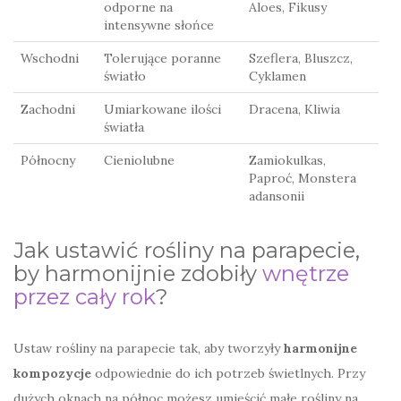
odporne na
Aloes, Fikusy
intensywne słońce
Wschodni
Tolerujące poranne
Szeflera, Bluszcz,
światło
Cyklamen
Zachodni
Umiarkowane ilości
Dracena, Kliwia
światła
Północny
Cieniolubne
Zamiokulkas,
Paproć, Monstera
adansonii
Jak ustawić rośliny na parapecie,
by harmonijnie zdobiły
wnętrze
przez cały rok
?
Ustaw rośliny na parapecie tak, aby tworzyły
harmonijne
kompozycje
odpowiednie do ich potrzeb świetlnych. Przy
dużych oknach na północ możesz umieścić małe rośliny na