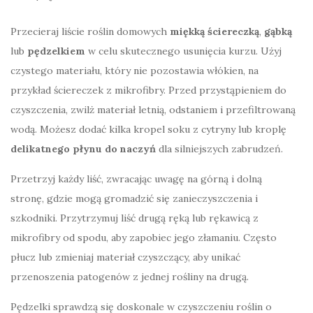
Przecieraj liście roślin domowych
miękką ściereczką
,
gąbką
lub
pędzelkiem
w celu skutecznego usunięcia kurzu. Użyj
czystego materiału, który nie pozostawia włókien, na
przykład ściereczek z mikrofibry. Przed przystąpieniem do
czyszczenia, zwilż materiał letnią, odstaniem i przefiltrowaną
wodą. Możesz dodać kilka kropel soku z cytryny lub kroplę
delikatnego płynu do naczyń
dla silniejszych zabrudzeń.
Przetrzyj każdy liść, zwracając uwagę na górną i dolną
stronę, gdzie mogą gromadzić się zanieczyszczenia i
szkodniki. Przytrzymuj liść drugą ręką lub rękawicą z
mikrofibry od spodu, aby zapobiec jego złamaniu. Często
płucz lub zmieniaj materiał czyszczący, aby unikać
przenoszenia patogenów z jednej rośliny na drugą.
Pędzelki sprawdzą się doskonale w czyszczeniu roślin o