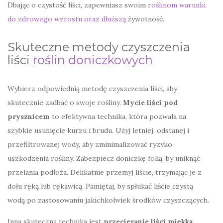
Dbając o czystość liści, zapewniasz swoim
roślinom
warunki
do zdrowego wzrostu oraz dłuższą
żywotność.
Skuteczne metody czyszczenia
liści
roślin doniczkowych
Wybierz odpowiednią metodę czyszczenia liści, aby
skutecznie zadbać o swoje rośliny.
Mycie liści pod
prysznicem
to efektywna technika, która pozwala na
szybkie usunięcie kurzu i brudu. Użyj letniej, odstanej i
przefiltrowanej wody, aby zminimalizować ryzyko
uszkodzenia rośliny. Zabezpiecz doniczkę folią, by uniknąć
przelania podłoża. Delikatnie przemyj liście, trzymając je z
dołu ręką lub rękawicą. Pamiętaj, by spłukać liście czystą
wodą po zastosowaniu jakichkolwiek środków czyszczących.
Inną skuteczną techniką jest
przecieranie liści miękką