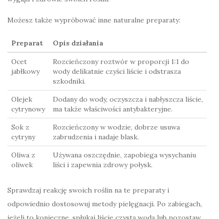
Możesz także wypróbować inne naturalne preparaty:
Preparat
Opis działania
Ocet
Rozcieńczony roztwór w proporcji 1:1 do
jabłkowy
wody delikatnie czyści liście i odstrasza
szkodniki.
Olejek
Dodany do wody, oczyszcza i nabłyszcza liście,
cytrynowy
ma także właściwości antybakteryjne.
Sok z
Rozcieńczony w wodzie, dobrze usuwa
cytryny
zabrudzenia i nadaje blask.
Oliwa z
Używana oszczędnie, zapobiega wysychaniu
oliwek
liści i zapewnia zdrowy połysk.
Sprawdzaj reakcję swoich roślin na te preparaty i
odpowiednio dostosowuj metody pielęgnacji. Po zabiegach,
jeżeli to konieczne, spłukaj liście czystą wodą lub pozostaw