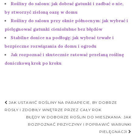
Rośliny do salonu: jak dobrać gatunki i zadbać o nie,
by stworzyć zieloną oazę w domu
Rośliny do salonu przy oknie północnym: jak wybrać i
pielęgnować gatunki cieniolubne bez błędów
Stabilne donice na podłogę: jak wybrać trwałe i
bezpieczne rozwiązania do domu i ogrodu
Jak rozpoznać i skutecznie ratować przelaną roślinę
doniczkową krok po kroku
Nawigacja
JAK USTAWIĆ ROŚLINY NA PARAPECIE, BY DOBRZE
postu
ROSŁY I ZDOBIŁY WNĘTRZE PRZEZ CAŁY ROK
BŁĘDY W DOBORZE ROŚLIN DO MIESZKANIA: JAK
ROZPOZNAĆ PRZYCZYNY I POPRAWIĆ WARUNKI
PIELĘGNACJI