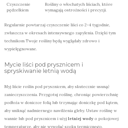
Czyszczenie
Rośliny o włochatych liściach, które
pędzelkiem
wymagają ostrożności i precyzji.
Regularnie powtarzaj czyszczenie liści co 2–4 tygodnie,
zwłaszcza w okresach intensywnego zapylenia. Dzięki tym
technikom Twoje rośliny będą wyglądały zdrowo i
wypielęgnowane.
Mycie liści pod prysznicem i
spryskiwanie letnią wodą
Myj liście roślin pod prysznicem, aby skutecznie usunąć
zanieczyszczenia. Przygotuj roślinę, chroniąc powierzchnię
podłoża w doniczce folią lub trzymając doniczkę pod kątem,
aby uniknąć nadmiernego nawilżenia gleby. Ustaw roślinę w
wannie lub pod prysznicem i użyj
letniej wody
o pokojowej
temperaturze, aby nie wywołać szoku termicznego.