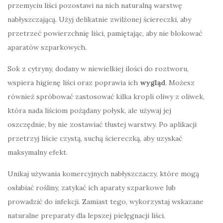
przemyciu liści pozostawi na nich naturalną warstwę
nabłyszczającą. Użyj delikatnie zwilżonej ściereczki, aby
przetrzeć powierzchnię liści, pamiętając, aby nie blokować
aparatów szparkowych.
Sok z cytryny, dodany w niewielkiej ilości do roztworu,
wspiera higienę liści oraz poprawia ich
wygląd
. Możesz
również spróbować zastosować kilka kropli oliwy z oliwek,
która nada liściom pożądany połysk, ale używaj jej
oszczędnie, by nie zostawiać tłustej warstwy. Po aplikacji
przetrzyj liście czystą, suchą ściereczką, aby uzyskać
maksymalny efekt.
Unikaj używania komercyjnych nabłyszczaczy, które mogą
osłabiać rośliny, zatykać ich aparaty szparkowe lub
prowadzić do infekcji. Zamiast tego, wykorzystaj wskazane
naturalne preparaty dla lepszej pielęgnacji liści.