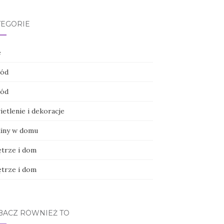
TEGORIE
e
ód
ód
etlenie i dekoracje
liny w domu
trze i dom
trze i dom
BACZ RÓWNIEŻ TO