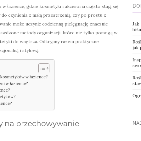
DO
w łazience, gdzie kosmetyki i akcesoria często stają się
do czynienia z małą przestrzenią, czy po prostu z
anie może uczynić codzienną pielęgnację znacznie
Jak
biżu
prawdzone metody organizacji, które nie tylko pomogą w
stetyki do wnętrza. Odkryjmy razem praktyczne
Rośl
jak
cjonalną i stylową.
Ins
swo
e kosmetyków w łazience?
Roś
sta
eni w łazience?
ience?
Ogr
metyków?
zience?
by na przechowywanie
NA