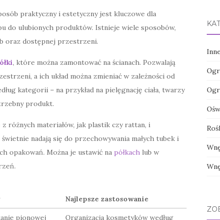
sób praktyczny i estetyczny jest kluczowe dla
KA
 do ulubionych produktów. Istnieje wiele sposobów,
 oraz dostępnej przestrzeni.
Inn
ółki
, które można zamontować na ścianach. Pozwalają
Ogr
estrzeni, a ich układ można zmieniać w zależności od
ług kategorii – na przykład na pielęgnację ciała, twarzy
Ogr
otrzebny produkt.
Oświ
 różnych materiałów, jak plastik czy rattan, i
Roś
 świetnie nadają się do przechowywania małych tubek i
Wnę
ych opakowań. Można je ustawić na
półkach
lub w
rzeń.
Wnę
y
Najlepsze zastosowanie
ZO
anie pionowej
Organizacja kosmetyków według