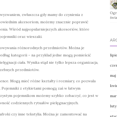
Ogro
 wyzwaniem, zwłaszcza gdy mamy do czynienia z
świ
odpowiednim akcesoriom, możemy znacznie poprawić
enia. Wśród najpopularniejszych akcesoriów, które
 pojemniki oraz wieszaki.
AR
howywania różnorodnych przedmiotów. Można je
ług kategorii – na przykład jedne mogą pomieścić
lipi
elęgnacji ciała. Wynika stąd nie tylko lepsza organizacja,
cze
trzebnych przedmiotów.
maj
ience. Mogą mieć różne kształty i rozmiary, co pozwala
kwi
. Pojemniki z etykietami pomogą zaś w łatwym
oczystym pojemnikom możemy szybko zobaczyć, co jest w
mar
ywność codziennych rytuałów pielęgnacyjnych.
luty
lafroki czy inne tekstylia. Można je zamontować na
sty