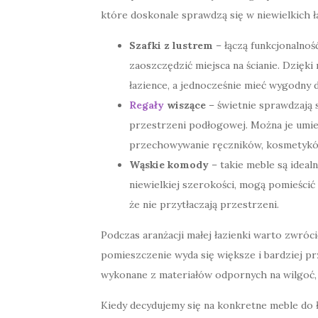
które doskonale sprawdzą się w niewielkich ł
Szafki z lustrem
– łączą funkcjonalnoś
zaoszczędzić miejsca na ścianie. Dzięk
łazience, a jednocześnie mieć wygodny 
Regały
wiszące
– świetnie sprawdzają s
przestrzeni podłogowej. Można je umieś
przechowywanie ręczników, kosmetyków
Wąskie komody
– takie meble są ideal
niewielkiej szerokości, mogą pomieścić 
że nie przytłaczają przestrzeni.
Podczas aranżacji małej łazienki warto zwróci
pomieszczenie wyda się większe i bardziej p
wykonane z materiałów odpornych na wilgoć, 
Kiedy decydujemy się na konkretne meble do ł