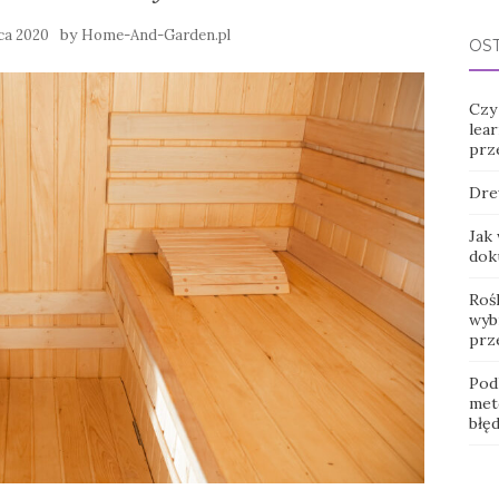
by
ca 2020
Home-And-Garden.pl
OS
Czy
lear
prz
Dre
Jak
dok
Roś
wybr
prz
Pod
met
błę