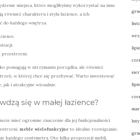
ędzenie miejsca, które moglibyśmy wykorzystać na inne
gru
 również charakteru i stylu łazience, a ich
ć do każdego wnętrza.
lis
wrz
zience.
izacji.
lipi
 przestrzeni.
cze
ylko pomagają w utrzymaniu porządku, ale również
sie
trzeń, w której chce się przebywać. Warto inwestować
lipi
 jak i atrakcyjne wizualnie.
cze
awdzą się w małej łazience?
mar
może mieć ogromne znaczenie dla jej funkcjonalności
luty
estrzeni,
meble wielofunkcyjne
to idealne rozwiązanie,
gru
e każdego centymetra. Oto kilka propozycji mebli,