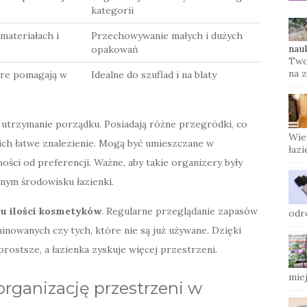
kategorii
materiałach i
Przechowywanie małych i dużych
nau
opakowań
Two
na 
óre pomagają w
Idealne do szuflad i na blaty
utrzymanie porządku. Posiadają różne przegródki, co
Wie
ich łatwe znalezienie. Mogą być umieszczane w
łazi
ności od preferencji. Ważne, aby takie organizery były
tnym środowisku łazienki.
u ilości kosmetyków
. Regularne przeglądanie zapasów
odr
nowanych czy tych, które nie są już używane. Dzięki
ostsze, a łazienka zyskuje więcej przestrzeni.
miej
 organizację przestrzeni w