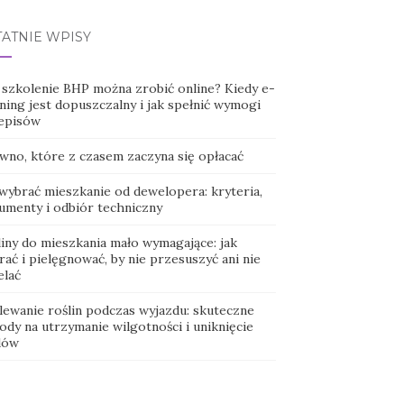
TATNIE WPISY
 szkolenie BHP można zrobić online? Kiedy e-
ning jest dopuszczalny i jak spełnić wymogi
episów
wno, które z czasem zaczyna się opłacać
 wybrać mieszkanie od dewelopera: kryteria,
umenty i odbiór techniczny
liny do mieszkania mało wymagające: jak
ać i pielęgnować, by nie przesuszyć ani nie
elać
lewanie roślin podczas wyjazdu: skuteczne
ody na utrzymanie wilgotności i uniknięcie
dów