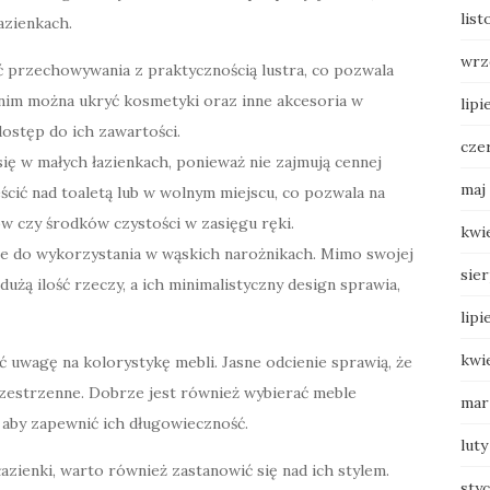
list
azienkach.
wrz
ć przechowywania z praktycznością lustra, co pozwala
i nim można ukryć kosmetyki oraz inne akcesoria w
lipi
dostęp do ich zawartości.
cze
ię w małych łazienkach, ponieważ nie zajmują cennej
maj
cić nad toaletą lub w wolnym miejscu, co pozwala na
 czy środków czystości w zasięgu ręki.
kwi
ne do wykorzystania w wąskich narożnikach. Mimo swojej
sie
dużą ilość rzeczy, a ich minimalistyczny design sprawia,
lipi
kwi
ć uwagę na kolorystykę mebli. Jasne odcienie sprawią, że
rzestrzenne. Dobrze jest również wybierać meble
mar
aby zapewnić ich długowieczność.
luty
azienki, warto również zastanowić się nad ich stylem.
sty