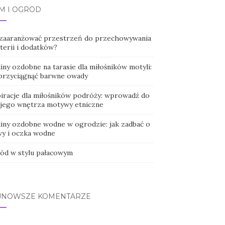
M I OGRÓD
 zaaranżować przestrzeń do przechowywania
terii i dodatków?
iny ozdobne na tarasie dla miłośników motyli:
 przyciągnąć barwne owady
piracje dla miłośników podróży: wprowadź do
jego wnętrza motywy etniczne
liny ozdobne wodne w ogrodzie: jak zadbać o
wy i oczka wodne
ód w stylu pałacowym
JNOWSZE KOMENTARZE