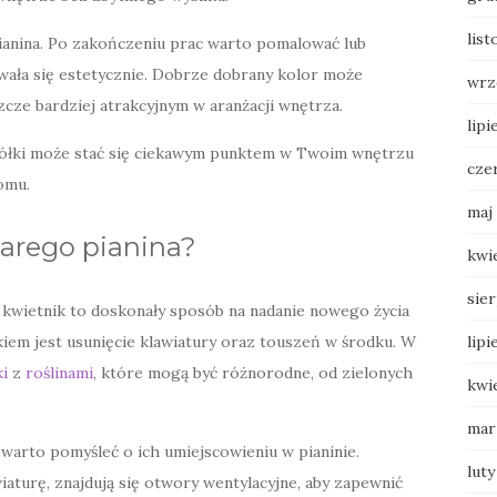
list
pianina. Po zakończeniu prac warto pomalować lub
wała się estetycznie. Dobrze dobrany kolor może
wrz
zcze bardziej atrakcyjnym w aranżacji wnętrza.
lipi
 półki może stać się ciekawym punktem w Twoim wnętrzu
cze
omu.
maj
tarego pianina?
kwi
sie
 kwietnik to doskonały sposób na nadanie nowego życia
em jest usunięcie klawiatury oraz touszeń w środku. W
lipi
i
z
roślinami
, które mogą być różnorodne, od zielonych
kwi
mar
warto pomyśleć o ich umiejscowieniu w pianinie.
luty
wiaturę, znajdują się otwory wentylacyjne, aby zapewnić