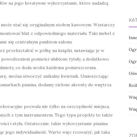
łów na jego kreatywne wykorzystanie, które nadadzą
KA
 może stać się oryginalnym stołem kawowym. Wystarczy
zamontować blat z odpowiedniego materiału. Taki mebel z
Inn
anie się centralnym punktem salonu.
Ogr
ż przekształcić w półkę na książki, ustawiając je w
z powodzeniem pomieści ulubione tytuły, a dodatkowo
Ogr
dmioty, co doda uroku każdemu pomieszczeniu.
Oświ
urę, można stworzyć unikalny kwietnik. Umieszczając
amarkach pianina, dodamy zielone akcenty do wnętrza
Roś
Wnę
ekoracyjne pozwala nie tylko na oszczędność miejsca,
Wnę
nych z tym instrumentem. Tego typu projekty to także
ci i stylu. Ostatecznie, takie wykorzystanie pianina
ąc jego indywidualność. Warto więc rozważyć, jak taka
ZO