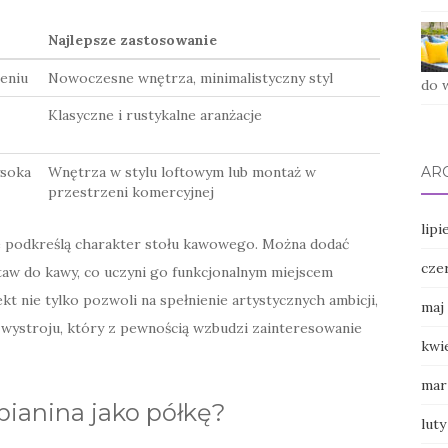
Najlepsze zastosowanie
zeniu
Nowoczesne wnętrza, minimalistyczny styl
do 
Klasyczne i rustykalne aranżacje
ysoka
Wnętrza w stylu loftowym lub montaż w
AR
przestrzeni komercyjnej
lipi
e podkreślą charakter stołu kawowego. Można dodać
cze
taw do kawy, co uczyni go funkcjonalnym miejscem
kt nie tylko pozwoli na spełnienie artystycznych ambicji,
maj
 wystroju, który z pewnością wzbudzi zainteresowanie
kwi
mar
pianina jako półkę?
luty