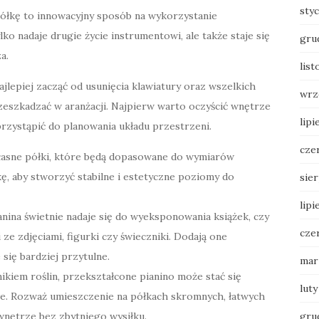
sty
półkę to innowacyjny sposób na wykorzystanie
ko nadaje drugie życie instrumentowi, ale także staje się
gru
a.
lis
ajlepiej zacząć od usunięcia klawiatury oraz wszelkich
wrz
szkadzać w aranżacji. Najpierw warto oczyścić wnętrze
lipi
przystąpić do planowania układu przestrzeni.
cze
asne półki, które będą dopasowane do wymiarów
ę, aby stworzyć stabilne i estetyczne poziomy do
sie
lipi
ina świetnie nadaje się do wyeksponowania książek, czy
cze
 ze zdjęciami, figurki czy świeczniki. Dodają one
 się bardziej przytulne.
mar
śnikiem roślin, przekształcone pianino może stać się
luty
e. Rozważ umieszczenie na półkach skromnych, łatwych
 wnętrze bez zbytniego wysiłku.
gru