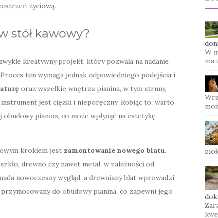
zestrzeń życiową.
o w stół kawowy?
don
W m
ma 
zwykle kreatywny projekt, który pozwala na nadanie
 Proces ten wymaga jednak odpowiedniego podejścia i
iaturę
oraz wszelkie wnętrza pianina, w tym struny,
Wrz
 instrument jest ciężki i nieporęczny. Robiąc to, warto
moż
j obudowy pianina, co może wpłynąć na estetykę
zowym krokiem jest
zamontowanie nowego blatu
.
zio
 szkło, drewno czy nawet metal, w zależności od
o nada nowoczesny wygląd, a drewniany blat wprowadzi
ze przymocowany do obudowy pianina, co zapewni jego
dok
Zar
kwe