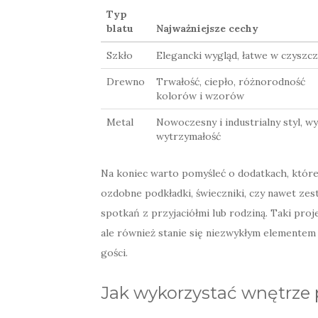
Typ
blatu
Najważniejsze cechy
Szkło
Elegancki wygląd, łatwe w czyszc
Drewno
Trwałość, ciepło, różnorodność
kolorów i wzorów
Metal
Nowoczesny i industrialny styl, w
wytrzymałość
Na koniec warto pomyśleć o dodatkach, któr
ozdobne podkładki, świeczniki, czy nawet zes
spotkań z przyjaciółmi lub rodziną. Taki proje
ale również stanie się niezwykłym elementem
gości.
Jak wykorzystać wnętrze 