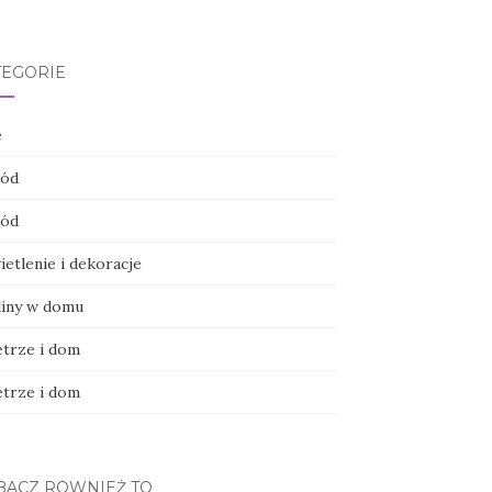
TEGORIE
e
ód
ód
etlenie i dekoracje
liny w domu
trze i dom
trze i dom
BACZ RÓWNIEŻ TO