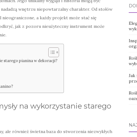
domach. Jego unikalny wygląd i historia mogą być
DO
e nadadzą wnętrzu niepowtarzalny charakter. Od stołów
 nieograniczone, a każdy projekt może stać się
Ele
dkryć, jak z pozoru nieużyteczny instrument może
wyk
nie.
Ins
org
Rośl
e starego pianina w dekoracji?
wyb
Jak
prz
ianino?
Roś
oaz
mysły na wykorzystanie starego
NA
ny, ale również świetna baza do stworzenia niezwykłych