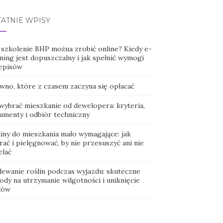
TATNIE WPISY
 szkolenie BHP można zrobić online? Kiedy e-
ning jest dopuszczalny i jak spełnić wymogi
episów
wno, które z czasem zaczyna się opłacać
 wybrać mieszkanie od dewelopera: kryteria,
umenty i odbiór techniczny
liny do mieszkania mało wymagające: jak
ać i pielęgnować, by nie przesuszyć ani nie
elać
lewanie roślin podczas wyjazdu: skuteczne
ody na utrzymanie wilgotności i uniknięcie
dów