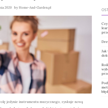
by
nia 2020
Home-And-Garden.pl
OS
Czy
lear
prz
Dre
Jak
dok
Roś
wybr
prz
Pod
met
błę
 rolę jedynie instrumentu muzycznego, zyskuje nową