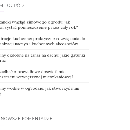
M I OGRÓD
gancki wygląd zimowego ogrodu: jak
orzystać pomieszczenie przez cały rok?
piracje kuchenne: praktyczne rozwiązania do
anizacji naczyń i kuchennych akcesoriów
iny ozdobne na taras na dachu: jakie gatunki
rać
 zadbać o prawidłowe doświetlenie
estrzeni wewnętrznej mieszkaniowej?
liny wodne w ogrodzie: jak stworzyć mini
ę
JNOWSZE KOMENTARZE