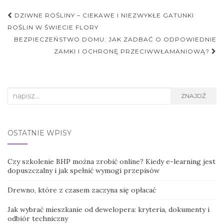
Nawigacja
DZIWNE ROŚLINY – CIEKAWE I NIEZWYKŁE GATUNKI
postu
ROŚLIN W ŚWIECIE FLORY
BEZPIECZEŃSTWO DOMU: JAK ZADBAĆ O ODPOWIEDNIE
ZAMKI I OCHRONĘ PRZECIWWŁAMANIOWĄ?
Search
ZNAJDŹ
for:
OSTATNIE WPISY
Czy szkolenie BHP można zrobić online? Kiedy e-learning jest
dopuszczalny i jak spełnić wymogi przepisów
Drewno, które z czasem zaczyna się opłacać
Jak wybrać mieszkanie od dewelopera: kryteria, dokumenty i
odbiór techniczny