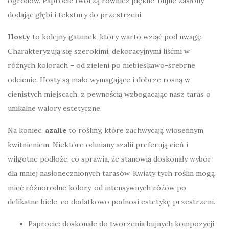
ogrodów. Paprocie tworzą również piękne, bujne zasłony,
dodając głębi i tekstury do przestrzeni.
Hosty
to kolejny gatunek, który warto wziąć pod uwagę.
Charakteryzują się szerokimi, dekoracyjnymi liśćmi w
różnych kolorach – od zieleni po niebieskawo-srebrne
odcienie. Hosty są mało wymagające i dobrze rosną w
cienistych miejscach, z pewnością wzbogacając nasz taras o
unikalne walory estetyczne.
Na koniec,
azalie
to rośliny, które zachwycają wiosennym
kwitnieniem. Niektóre odmiany azalii preferują cień i
wilgotne podłoże, co sprawia, że stanowią doskonały wybór
dla mniej nasłonecznionych tarasów. Kwiaty tych roślin mogą
mieć różnorodne kolory, od intensywnych różów po
delikatne biele, co dodatkowo podnosi estetykę przestrzeni.
Paprocie: doskonałe do tworzenia bujnych kompozycji,