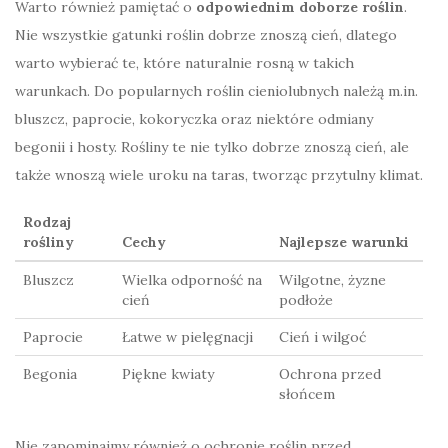
Warto również pamiętać o
odpowiednim doborze roślin
.
Nie wszystkie gatunki roślin dobrze znoszą cień, dlatego
warto wybierać te, które naturalnie rosną w takich
warunkach. Do popularnych roślin cieniolubnych należą m.in.
bluszcz, paprocie, kokoryczka oraz niektóre odmiany
begonii i hosty. Rośliny te nie tylko dobrze znoszą cień, ale
także wnoszą wiele uroku na taras, tworząc przytulny klimat.
Rodzaj
rośliny
Cechy
Najlepsze warunki
Bluszcz
Wielka odporność na
Wilgotne, żyzne
cień
podłoże
Paprocie
Łatwe w pielęgnacji
Cień i wilgoć
Begonia
Piękne kwiaty
Ochrona przed
słońcem
Nie zapominajmy również o ochronie roślin przed