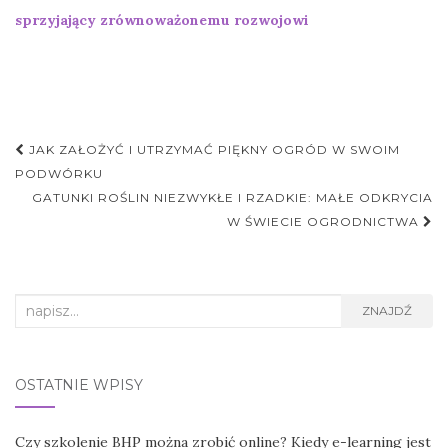
sprzyjający zrównoważonemu rozwojowi
Nawigacja
JAK ZAŁOŻYĆ I UTRZYMAĆ PIĘKNY OGRÓD W SWOIM
postu
PODWÓRKU
GATUNKI ROŚLIN NIEZWYKŁE I RZADKIE: MAŁE ODKRYCIA
W ŚWIECIE OGRODNICTWA
Search
ZNAJDŹ
for:
OSTATNIE WPISY
Czy szkolenie BHP można zrobić online? Kiedy e-learning jest