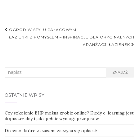
Nawigacja
OGRÓD W STYLU PAŁACOWYM
postu
ŁAZIENKI Z POMYSŁEM – INSPIRACJE DLA ORYGINALNYCH
ARANŻACJI ŁAZIENEK
Search
ZNAJDŹ
for:
OSTATNIE WPISY
Czy szkolenie BHP można zrobić online? Kiedy e-learning jest
dopuszczalny i jak spełnić wymogi przepisów
Drewno, które z czasem zaczyna się opłacać