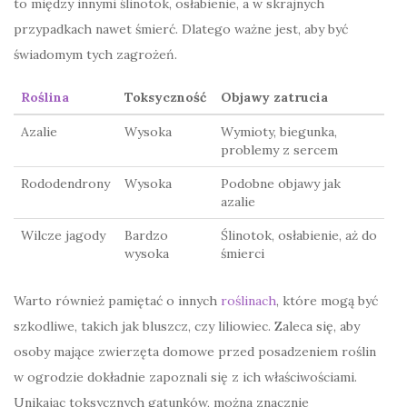
to między innymi ślinotok, osłabienie, a w skrajnych
przypadkach nawet śmierć. Dlatego ważne jest, aby być
świadomym tych zagrożeń.
Roślina
Toksyczność
Objawy zatrucia
Azalie
Wysoka
Wymioty, biegunka,
problemy z sercem
Rododendrony
Wysoka
Podobne objawy jak
azalie
Wilcze jagody
Bardzo
Ślinotok, osłabienie, aż do
wysoka
śmierci
Warto również pamiętać o innych
roślinach
, które mogą być
szkodliwe, takich jak bluszcz, czy liliowiec. Zaleca się, aby
osoby mające zwierzęta domowe przed posadzeniem roślin
w ogrodzie dokładnie zapoznali się z ich właściwościami.
Unikając toksycznych gatunków, można znacznie