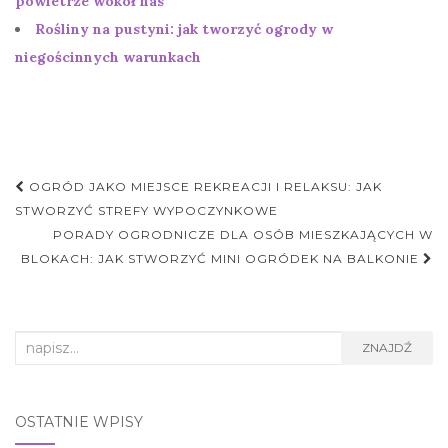
powietrze wokół nas
Rośliny na pustyni: jak tworzyć ogrody w
niegościnnych warunkach
Nawigacja
OGRÓD JAKO MIEJSCE REKREACJI I RELAKSU: JAK
postu
STWORZYĆ STREFY WYPOCZYNKOWE
PORADY OGRODNICZE DLA OSÓB MIESZKAJĄCYCH W
BLOKACH: JAK STWORZYĆ MINI OGRÓDEK NA BALKONIE
Search
ZNAJDŹ
for:
OSTATNIE WPISY