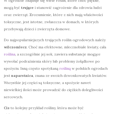
W ogrodzie znajduje się wiele roślin, które choć piękne,
mogą być
trujące
i stanowić zagrożenie dla zdrowia ludzi
oraz zwierząt. Zrozumienie, które z nich mają właściwości
toksyczne, jest istotne, zwłaszcza w domach, w których
przebywają dzieci i zwierzęta domowe.
Do najpopularniejszych trujących roślin ogrodowych należy
wilczomlecz
. Choć ma efektowne, mlecznobiałe kwiaty, cała
roślina
, a szczególnie jej sok, zawiera substancje mogące
wywołać podrażnienia skóry lub problemy żołądkowe po
spożyciu. Inną często spotykaną
rośliną
w polskich ogrodach
jest
naparstnica
, znana ze swoich dzwonkowatych kwiatów.
Wszystkie jej części są toksyczne, a spożycie nawet
niewielkiej ilości może prowadzić do ciężkich dolegliwości
sercowych.
Cis
to kolejny przykład rośliny, która może być