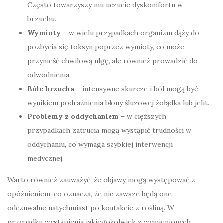
Często towarzyszy mu uczucie dyskomfortu w
brzuchu.
Wymioty
– w wielu przypadkach organizm dąży do
pozbycia się toksyn poprzez wymioty, co może
przynieść chwilową ulgę, ale również prowadzić do
odwodnienia.
Bóle brzucha
– intensywne skurcze i ból mogą być
wynikiem podrażnienia błony śluzowej żołądka lub jelit.
Problemy z oddychaniem
– w cięższych
przypadkach zatrucia mogą wystąpić trudności w
oddychaniu, co wymaga szybkiej interwencji
medycznej.
Warto również zauważyć, że objawy mogą występować z
opóźnieniem, co oznacza, że nie zawsze będą one
odczuwalne natychmiast po kontakcie z rośliną. W
przypadku wystąpienia jakiegokolwiek z wymienionych