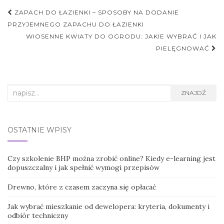
Nawigacja
ZAPACH DO ŁAZIENKI – SPOSOBY NA DODANIE
postu
PRZYJEMNEGO ZAPACHU DO ŁAZIENKI
WIOSENNE KWIATY DO OGRODU: JAKIE WYBRAĆ I JAK
PIELĘGNOWAĆ
Search
ZNAJDŹ
for:
OSTATNIE WPISY
Czy szkolenie BHP można zrobić online? Kiedy e-learning jest
dopuszczalny i jak spełnić wymogi przepisów
Drewno, które z czasem zaczyna się opłacać
Jak wybrać mieszkanie od dewelopera: kryteria, dokumenty i
odbiór techniczny