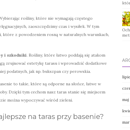
któ
 Wybierając rośliny, które nie wymagają częstego
elęgnacyjnych, zaoszczędzimy czas i wysiłek. W tym
Och
, które z powodzeniem rosną w naturalnych warunkach,
meto
y i szkodniki
. Rośliny, które łatwo poddają się atakom
AR
ogą zrujnować estetykę tarasu i wprowadzić dodatkowe
niej podatnych, jak np. bukszpan czy perowskia.
lipi
asenie to takie, które są odporne na słońce, łatwe w
cze
roby. Dzięki tym cechom nasz taras stanie się miejscem
maj
gdzie można wypoczywać wśród zieleni.
kwi
ajlepsze na taras przy basenie?
mar