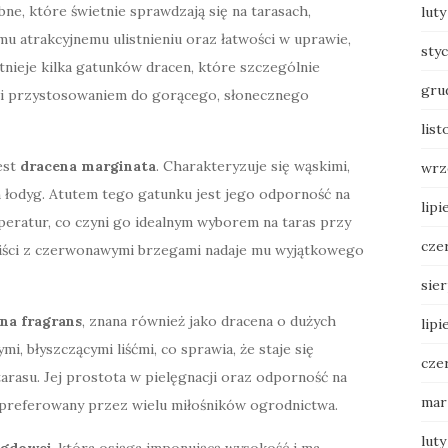
ne, które świetnie sprawdzają się na tarasach,
luty
u atrakcyjnemu ulistnieniu oraz łatwości w uprawie,
sty
tnieje kilka gatunków dracen, które szczególnie
gru
i i przystosowaniem do gorącego, słonecznego
lis
est
dracena marginata
. Charakteryzuje się wąskimi,
wrz
h łodyg. Atutem tego gatunku jest jego odporność na
lipi
eratur, co czyni go idealnym wyborem na taras przy
cze
 liści z czerwonawymi brzegami nadaje mu wyjątkowego
sie
na fragrans
, znana również jako dracena o dużych
lipi
mi, błyszczącymi liśćmi, co sprawia, że staje się
cze
rasu. Jej prostota w pielęgnacji oraz odporność na
mar
 preferowany przez wielu miłośników ogrodnictwa.
luty