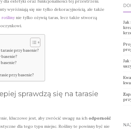
 dla estetyki oraz funkcjonalności tej przestrzeni.
DO
ty wyróżniają się nie tylko dekoracyjnością, ale także
e
rośliny
nie tylko ożywią taras, lecz także stworzą
Jak
poczynkowi.
kre
krz
Pro
pro
 tarasie przy basenie?
y basenie?
Jak
y basenie?
uszy
rasie przy basenie?
Kwa
kwa
epiej sprawdzą się na tarasie
Zap
prz
enie, kluczowe jest, aby zwrócić uwagę na ich
odporność
NA
styczne dla tego typu miejsc. Rośliny te powinny być nie