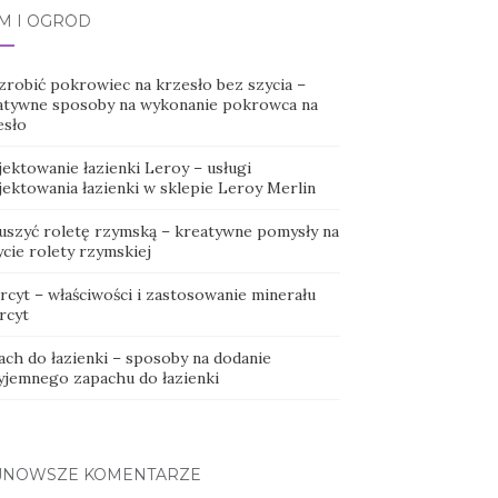
M I OGRÓD
 zrobić pokrowiec na krzesło bez szycia –
atywne sposoby na wykonanie pokrowca na
esło
jektowanie łazienki Leroy – usługi
jektowania łazienki w sklepie Leroy Merlin
 uszyć roletę rzymską – kreatywne pomysły na
cie rolety rzymskiej
rcyt – właściwości i zastosowanie minerału
rcyt
ach do łazienki – sposoby na dodanie
yjemnego zapachu do łazienki
JNOWSZE KOMENTARZE