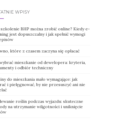
TATNIE WPISY
 szkolenie BHP można zrobić online? Kiedy e-
ning jest dopuszczalny i jak spełnić wymogi
episów
wno, które z czasem zaczyna się opłacać
 wybrać mieszkanie od dewelopera: kryteria,
umenty i odbiór techniczny
liny do mieszkania mało wymagające: jak
ać i pielęgnować, by nie przesuszyć ani nie
elać
lewanie roślin podczas wyjazdu: skuteczne
ody na utrzymanie wilgotności i uniknięcie
dów