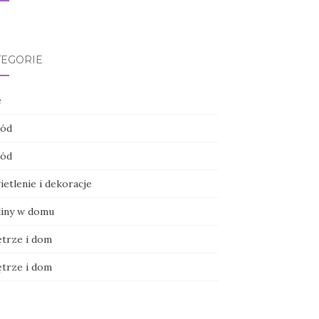
TEGORIE
e
ód
ód
etlenie i dekoracje
liny w domu
trze i dom
trze i dom