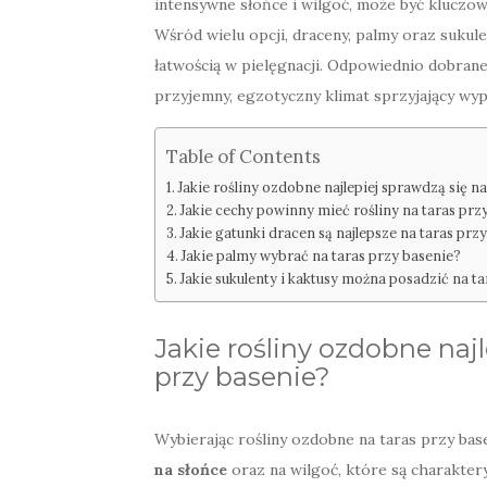
intensywne słońce i wilgoć, może być kluczowy
Wśród wielu opcji, draceny, palmy oraz sukulen
łatwością w pielęgnacji. Odpowiednio dobran
przyjemny, egzotyczny klimat sprzyjający wy
Table of Contents
Jakie rośliny ozdobne najlepiej sprawdzą się na
Jakie cechy powinny mieć rośliny na taras prz
Jakie gatunki dracen są najlepsze na taras prz
Jakie palmy wybrać na taras przy basenie?
Jakie sukulenty i kaktusy można posadzić na ta
Jakie rośliny ozdobne najl
przy basenie?
Wybierając rośliny ozdobne na taras przy bas
na słońce
oraz na wilgoć, które są charaktery