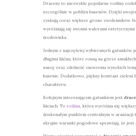
Draceny to niezwykle popularne rośliny ozdob
szczególnie w pobliżu basenów. Dzięki swojem
zyskują coraz większe grono zwolenników. Is
wyróżniają się swoimi walorami estetycznym
środowiska.
Jednym z najczęściej wybieranych gatunków j
długimi liśćmi, które rosną na górze smukłyc
suszę oraz zdolność znoszenia wysokich temp
basenie. Dodatkowo, piękny kontrast zieleni
charakteru.
Kolejnym interesującym gatunkiem jest
drace
liściach. To
roślina
, która wyróżnia się większy
doskonałym punktem centralnym w aranżacji ta
skrajne warunki pogodowe sprawiają, że jest