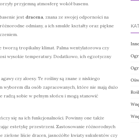
tworzyły przyjemną atmosferę wokół basenu.
basenie jest
dracena
, znana ze swojej odporności na
różnorodne odmiany, a ich smukłe kształty oraz piękne
KA
oczeniem.
Inn
re tworzą tropikalny klimat. Palma wentylatorowa czy
Ogr
znosi wysokie temperatury. Dodatkowo, ich egzotyczny
Ogr
ak agawy czy aloesy. Te rośliny są znane z niskiego
Oświ
ym wyborem dla osób zapracowanych, które nie mają dużo
Roś
ze radzą sobie w pełnym słońcu i mogą stanowić
Wnę
Wnę
czy się na ich funkcjonalności. Powinny one także
ając estetykę przestrzeni. Zastosowanie różnorodnych
ie zielone liście dracen, jasnożółte kwiaty sukulentów czy