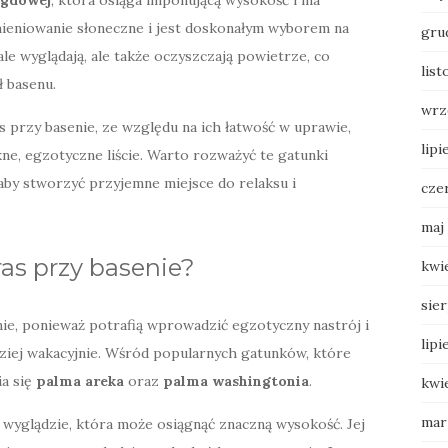
agdowej
, która osiąga imponującą wysokość i ma
omieniowanie słoneczne i jest doskonałym wyborem na
gru
ale wyglądają, ale także oczyszczają powietrze, co
list
 basenu.
wrz
s przy basenie, ze względu na ich łatwość w uprawie,
lipi
ne, egzotyczne liście. Warto rozważyć te gatunki
aby stworzyć przyjemne miejsce do relaksu i
cze
maj
as przy basenie?
kwi
sie
nie, ponieważ potrafią wprowadzić egzotyczny nastrój i
lipi
dziej wakacyjnie. Wśród popularnych gatunków, które
ia się
palma areka
oraz
palma washingtonia
.
kwi
mar
 wyglądzie, która może osiągnąć znaczną wysokość. Jej