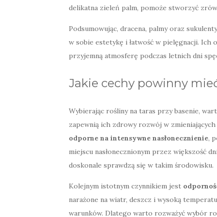
delikatna zieleń palm, pomoże stworzyć zr
Podsumowując, dracena, palmy oraz sukulenty 
w sobie estetykę i łatwość w pielęgnacji. Ich
przyjemną atmosferę podczas letnich dni sp
Jakie cechy powinny mieć 
Wybierając rośliny na taras przy basenie, wa
zapewnią ich zdrowy rozwój w zmieniających 
odporne na intensywne nasłonecznienie
, 
miejscu nasłonecznionym przez większość dnia
doskonale sprawdzą się w takim środowisku.
Kolejnym istotnym czynnikiem jest
odpornoś
narażone na wiatr, deszcz i wysoką temperat
warunków. Dlatego warto rozważyć wybór roś