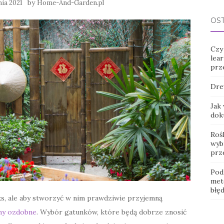
by
nia 2021
Home-And-Garden.pl
OS
Czy
lear
prz
Dre
Jak
dok
Roś
wybr
prz
Pod
met
błę
aks, ale aby stworzyć w nim prawdziwie przyjemną
iny ozdobne
. Wybór gatunków, które będą dobrze znosić