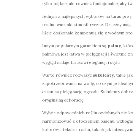
tylko piękne, ale również funkcjonalne, aby 
Jednym z najlepszych wyborów na taras przy 
trudne warunki atmosferyczne. Draceny mają 
liście doskonale komponują się z wodnym ot
Innym popularnym gatunkiem są
palmy
, któ
palmowa jest łatwa w pielęgnacji i świetnie 
wygląd nadaje tarasowi elegancji i stylu.
Warto również rozważyć
sukulenty
, takie j
zapotrzebowania na wodę, co czyni je idealn
czasu na pielęgnację ogrodu. Sukulenty dobr
oryginalną dekorację.
Wybór odpowiednich roślin ozdobnych nie koń
harmonizować z otoczeniem basenu, wzbogac
kolorów i tekstur roślin, takich jak intensywn