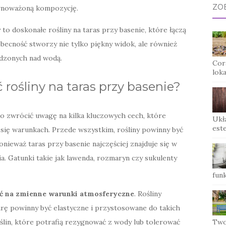
ZO
ównoważoną kompozycję.
to doskonałe rośliny na taras przy basenie, które łączą
 obecność stworzy nie tylko piękny widok, ale również
ędzonych nad wodą.
Cor
lok
rośliny na taras przy basenie?
rto zwrócić uwagę na kilka kluczowych cech, które
Ukła
est
się warunkach. Przede wszystkim, rośliny powinny być
ponieważ taras przy basenie najczęściej znajduje się w
. Gatunki takie jak lawenda, rozmaryn czy sukulenty
funk
ć na zmienne warunki atmosferyczne
. Rośliny
urę powinny być elastyczne i przystosowane do takich
lin, które potrafią rezygnować z wody lub tolerować
Twor