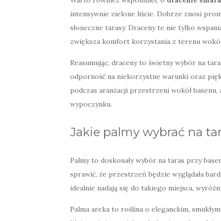
Warto również wspomnieć o
dracenie smar
intensywnie zielone liście. Dobrze znosi pr
słoneczne tarasy. Draceny te nie tylko wspani
zwiększa komfort korzystania z terenu wokół
Reasumując, draceny to świetny wybór na tara
odporność na niekorzystne warunki oraz pięk
podczas aranżacji przestrzeni wokół basenu, 
wypoczynku.
Jakie palmy wybrać na tar
Palmy to doskonały wybór na taras przy base
sprawić, że przestrzeń będzie wyglądała bar
idealnie nadają się do takiego miejsca, wyróżn
Palma areka to roślina o eleganckim, smukłym