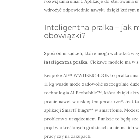
rozwiązania smart. Aplikacje do sterowania 
wdrożyć odpowiednie nawyki, dzięki którym 
Inteligentna pralka – jak
obowiązki?
Spośród urządzeń, które mogą wchodzić w sy
inteligentna pralka.
Ciekawe modele ma w sw
Bespoke AI™ WW11BB944DGB to pralka smart o
11 kg wsadu może zadowolić szczególnie duże r
technologia AI Ecobubble™, która dzięki akt
pranie nawet w niskiej temperaturze*. Jest 
aplikacji SmartThings** w smartfonie. Możesz
problemy z urządzeniem. Funkcje te będą szcz
prąd w określonych godzinach, a nie ma ich
pracy czy na zakupach.