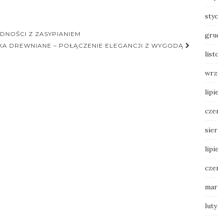
sty
DNOŚCI Z ZASYPIANIEM
gru
KA DREWNIANE – POŁĄCZENIE ELEGANCJI Z WYGODĄ
lis
wrz
lipi
cze
sie
lipi
cze
mar
luty