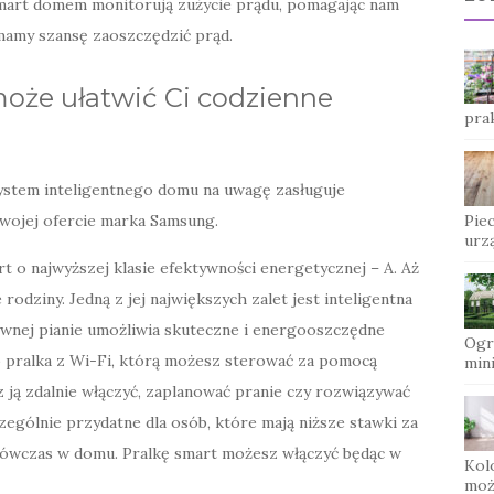
smart domem monitorują zużycie prądu, pomagając nam
mamy szansę zaoszczędzić prąd.
 może ułatwić Ci codzienne
pra
stem inteligentnego domu na uwagę zasługuje
ojej ofercie marka Samsung.
Pie
urz
 najwyższej klasie efektywności energetycznej – A. Aż
odziny. Jedną z jej największych zalet jest inteligentna
ywnej pianie umożliwia skuteczne i energooszczędne
Ogr
to pralka z Wi-Fi, którą możesz sterować za pomocą
min
 ją zdalnie włączyć, zaplanować pranie czy rozwiązywać
ególnie przydatne dla osób, które mają niższe stawki za
 wówczas w domu. Pralkę smart możesz włączyć będąc w
Kol
moż