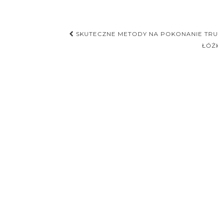
Nawigacja
SKUTECZNE METODY NA POKONANIE TRU
postu
ŁÓŻ