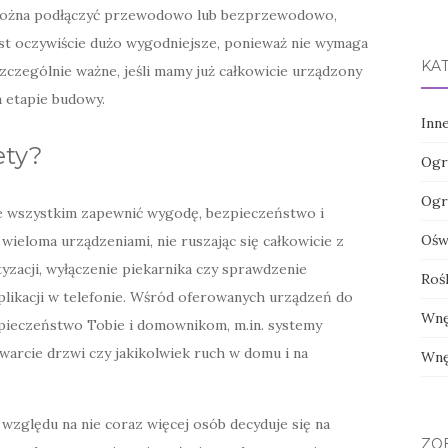
ożna podłączyć przewodowo lub bezprzewodowo,
t oczywiście dużo wygodniejsze, ponieważ nie wymaga
KA
zczególnie ważne, jeśli mamy już całkowicie urządzony
 etapie budowy.
Inn
ety?
Ogr
Ogr
 wszystkim zapewnić wygodę, bezpieczeństwo i
Oświ
ieloma urządzeniami, nie ruszając się całkowicie z
tyzacji, wyłączenie piekarnika czy sprawdzenie
Roś
plikacji w telefonie. Wśród oferowanych urządzeń do
Wnę
pieczeństwo Tobie i domownikom, m.in. systemy
warcie drzwi czy jakikolwiek ruch w domu i na
Wnę
względu na nie coraz więcej osób decyduje się na
ZO