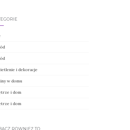
TEGORIE
e
ód
ód
etlenie i dekoracje
liny w domu
trze i dom
trze i dom
BACZ RÓWNIEŻ TO