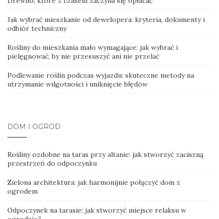
Drewno, które z czasem zaczyna się opłacać
Jak wybrać mieszkanie od dewelopera: kryteria, dokumenty i
odbiór techniczny
Rośliny do mieszkania mało wymagające: jak wybrać i
pielęgnować, by nie przesuszyć ani nie przelać
Podlewanie roślin podczas wyjazdu: skuteczne metody na
utrzymanie wilgotności i uniknięcie błędów
DOM I OGRÓD
Rośliny ozdobne na taras przy altanie: jak stworzyć zaciszną
przestrzeń do odpoczynku
Zielona architektura: jak harmonijnie połączyć dom z
ogrodem
Odpoczynek na tarasie: jak stworzyć miejsce relaksu w
ogrodzie?