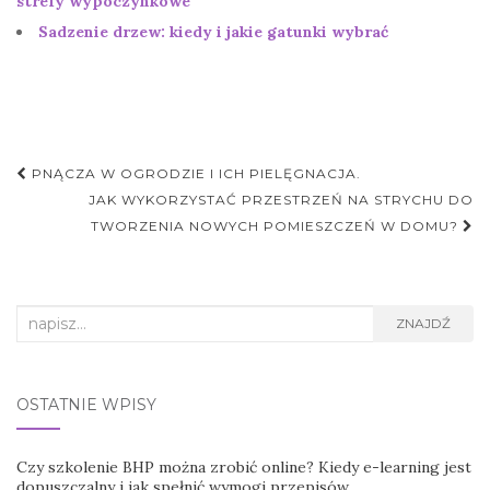
strefy wypoczynkowe
Sadzenie drzew: kiedy i jakie gatunki wybrać
Nawigacja
PNĄCZA W OGRODZIE I ICH PIELĘGNACJA.
postu
JAK WYKORZYSTAĆ PRZESTRZEŃ NA STRYCHU DO
TWORZENIA NOWYCH POMIESZCZEŃ W DOMU?
Search
ZNAJDŹ
for:
OSTATNIE WPISY
Czy szkolenie BHP można zrobić online? Kiedy e-learning jest
dopuszczalny i jak spełnić wymogi przepisów