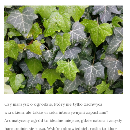
Czy marzysz o ogrodzie, który nie tylko zachwyca
wzrokiem, ale także urzeka intensywnymi zapachami?
Aromatyczny ogród to idealne miejsce, gdzie natura i zmysły
harmonijnie się łączą. Wybór odpowiednich roślin to klucz