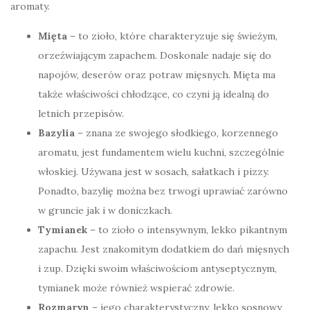
aromaty.
Mięta
– to zioło, które charakteryzuje się świeżym,
orzeźwiającym zapachem. Doskonale nadaje się do
napojów, deserów oraz potraw mięsnych. Mięta ma
także właściwości chłodzące, co czyni ją idealną do
letnich przepisów.
Bazylia
– znana ze swojego słodkiego, korzennego
aromatu, jest fundamentem wielu kuchni, szczególnie
włoskiej. Używana jest w sosach, sałatkach i pizzy.
Ponadto, bazylię można bez trwogi uprawiać zarówno
w gruncie jak i w doniczkach.
Tymianek
– to zioło o intensywnym, lekko pikantnym
zapachu. Jest znakomitym dodatkiem do dań mięsnych
i zup. Dzięki swoim właściwościom antyseptycznym,
tymianek może również wspierać zdrowie.
Rozmaryn
– jego charakterystyczny, lekko sosnowy