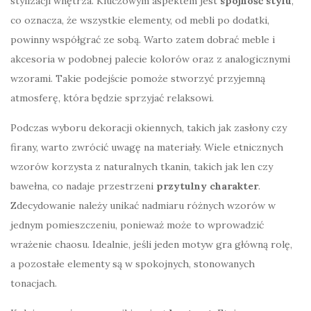
stylizacji wnętrza. Kluczowym aspektem jest
spójność stylu
,
co oznacza, że wszystkie elementy, od mebli po dodatki,
powinny współgrać ze sobą. Warto zatem dobrać meble i
akcesoria w podobnej palecie kolorów oraz z analogicznymi
wzorami. Takie podejście pomoże stworzyć przyjemną
atmosferę, która będzie sprzyjać relaksowi.
Podczas wyboru dekoracji okiennych, takich jak zasłony czy
firany, warto zwrócić uwagę na materiały. Wiele etnicznych
wzorów korzysta z naturalnych tkanin, takich jak len czy
bawełna, co nadaje przestrzeni
przytulny charakter
.
Zdecydowanie należy unikać nadmiaru różnych wzorów w
jednym pomieszczeniu, ponieważ może to wprowadzić
wrażenie chaosu. Idealnie, jeśli jeden motyw gra główną rolę,
a pozostałe elementy są w spokojnych, stonowanych
tonacjach.