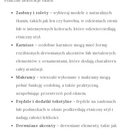
etniczne dekoracje okien:
Zasłony i rolety
– wybieraj modele z naturalnych
tkanin, takich jak len czy bawełna, w odcieniach ziemi
lub w intensywnych kolorach, które odzwierciedlają
etniczny styl.
Karnisze
– ozdobne karnisze mogą mieć formę
rzeźbionych drewnianych akcentów lub metalowych
elementów z ornamentami, które dodają charakteru
całej aranżacji.
Makramy
– wieszaki wykonane z makramy mogą
pełnić funkcję ozdobną, a także praktyczną,
uzupełniając przestrzeń pod oknem.
Frędzle i dodatki tekstylne
– frędzle na zasłonach
lub poduszkach w oknie podkreślają etniczny styl i
nadają całości lekkości.
Drewniane akcenty
– drewniane elementy, takie jak