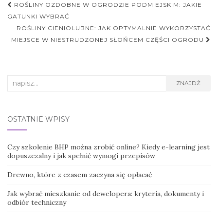
Nawigacja
ROŚLINY OZDOBNE W OGRODZIE PODMIEJSKIM: JAKIE
postu
GATUNKI WYBRAĆ
ROŚLINY CIENIOLUBNE: JAK OPTYMALNIE WYKORZYSTAĆ
MIEJSCE W NIESTRUDZONEJ SŁOŃCEM CZĘŚCI OGRODU
Search
ZNAJDŹ
for:
OSTATNIE WPISY
Czy szkolenie BHP można zrobić online? Kiedy e-learning jest
dopuszczalny i jak spełnić wymogi przepisów
Drewno, które z czasem zaczyna się opłacać
Jak wybrać mieszkanie od dewelopera: kryteria, dokumenty i
odbiór techniczny