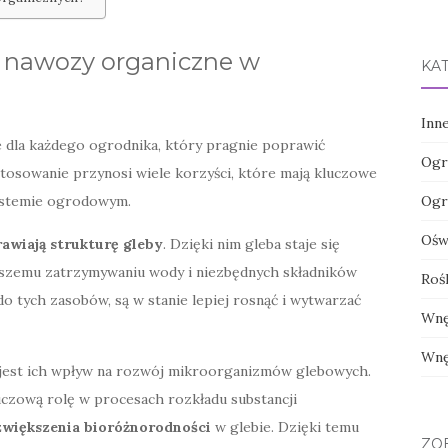
 nawozy organiczne w
KA
Inn
 dla każdego ogrodnika, który pragnie poprawić
Ogr
 stosowanie przynosi wiele korzyści, które mają kluczowe
ystemie ogrodowym.
Ogr
Oświ
awiają strukturę gleby
. Dzięki nim gleba staje się
epszemu zatrzymywaniu wody i niezbędnych składników
Roś
 do tych zasobów, są w stanie lepiej rosnąć i wytwarzać
Wnę
Wnę
est ich wpływ na rozwój mikroorganizmów glebowych.
uczową rolę w procesach rozkładu substancji
zwiększenia bioróżnorodności
w glebie. Dzięki temu
ZO