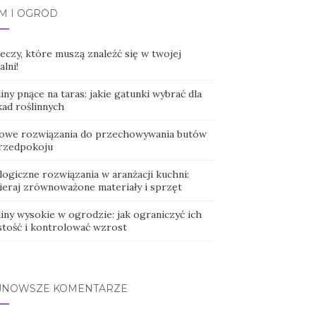
M I OGRÓD
eczy, które muszą znaleźć się w twojej
alni!
iny pnące na taras: jakie gatunki wybrać dla
kad roślinnych
lowe rozwiązania do przechowywania butów
rzedpokoju
logiczne rozwiązania w aranżacji kuchni:
ieraj zrównoważone materiały i sprzęt
iny wysokie w ogrodzie: jak ograniczyć ich
stość i kontrolować wzrost
JNOWSZE KOMENTARZE