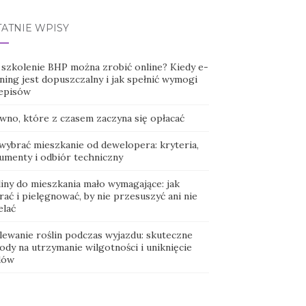
TATNIE WPISY
 szkolenie BHP można zrobić online? Kiedy e-
ning jest dopuszczalny i jak spełnić wymogi
episów
wno, które z czasem zaczyna się opłacać
 wybrać mieszkanie od dewelopera: kryteria,
umenty i odbiór techniczny
liny do mieszkania mało wymagające: jak
ać i pielęgnować, by nie przesuszyć ani nie
elać
lewanie roślin podczas wyjazdu: skuteczne
ody na utrzymanie wilgotności i uniknięcie
dów