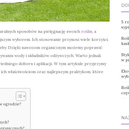
DO
5 rz
sypi
uralnych sposobów na pielęgnację swoich
roślin
, a
Rośl
ejszym wyborem. Ich stosowanie przynosi wiele korzyści,
kas
ci gleby. Dzięki nawozom organicznym możemy poprawić
Sty
mywaniu wody i składników odżywczych. Warto jednak
w p
iedniego doboru i aplikacji. W tym artykule przyjrzymy
Eko
ich właściwościom oraz najlepszym praktykom, które
wyb
Rośl
czę
w ogrodzie?
NA
nych?
organicznych?