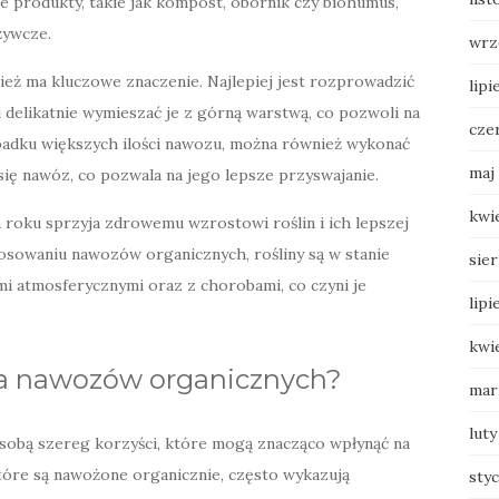
e produkty, takie jak kompost, obornik czy biohumus,
żywcze.
wrz
ż ma kluczowe znaczenie. Najlepiej jest rozprowadzić
lipi
delikatnie wymieszać je z górną warstwą, co pozwoli na
cze
ypadku większych ilości nawozu, można również wykonać
maj
się nawóz, co pozwala na jego lepsze przyswajanie.
kwi
roku sprzyja zdrowemu wzrostowi roślin i ich lepszej
osowaniu nawozów organicznych, rośliny są w stanie
sie
mi atmosferycznymi oraz z chorobami, co czyni je
lipi
kwi
nia nawozów organicznych?
mar
luty
sobą szereg korzyści, które mogą znacząco wpłynąć na
 które są nawożone organicznie, często wykazują
sty