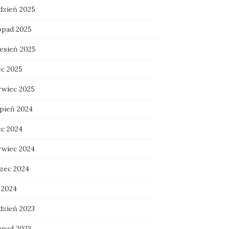
dzień 2025
topad 2025
esień 2025
ec 2025
rwiec 2025
rpień 2024
ec 2024
rwiec 2024
zec 2024
 2024
dzień 2023
opad 2023