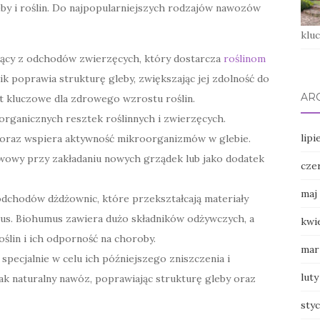
by i roślin. Do najpopularniejszych rodzajów nawozów
klu
ący z odchodów zwierzęcych, który dostarcza
roślinom
 poprawia strukturę gleby, zwiększając jej zdolność do
AR
t kluczowe dla zdrowego wzrostu roślin.
rganicznych resztek roślinnych i zwierzęcych.
lipi
oraz wspiera aktywność mikroorganizmów w glebie.
owy przy zakładaniu nowych grządek lub jako dodatek
cze
maj
odchodów dżdżownic, które przekształcają materiały
s. Biohumus zawiera dużo składników odżywczych, a
kwi
ślin i ich odporność na choroby.
mar
 specjalnie w celu ich późniejszego zniszczenia i
luty
ak naturalny nawóz, poprawiając strukturę gleby oraz
sty