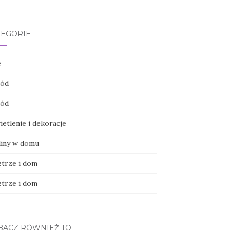
TEGORIE
e
ód
ód
etlenie i dekoracje
liny w domu
trze i dom
trze i dom
BACZ RÓWNIEŻ TO