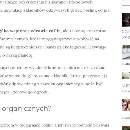
turalnego oczyszczania z substancji szkodliwych.
 asymilacji składników odżywczych przez rośliny, co ma
tylko wspierają zdrowie roślin
, ale także są korzystne
Sty
pop
ów sztucznych, które mogą negatywnie wpływać na
ne są bezpieczniejsze i bardziej ekologiczne. Używając
 o naszą planetę.
min
znych możemy wymienić kompost, obornik oraz różne
ów wnosi do gleby cenne składniki, które przyczyniają
. Wybór odpowiedniego nawozu organicznego może być
Upr
na c
jnego i zdrowego ogrodu.
w organicznych?
moż
ntem w pielęgnacji roślin, a ich różnorodność pozwala