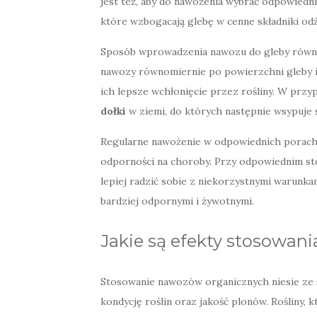
jest też, aby do nawożenia wybrać odpowiedni
które wzbogacają glebę w cenne składniki od
Sposób wprowadzenia nawozu do gleby równie
nawozy równomiernie po powierzchni gleby i 
ich lepsze wchłonięcie przez rośliny. W prz
dołki
w ziemi, do których następnie wsypuje 
Regularne nawożenie w odpowiednich porach 
odporności na choroby. Przy odpowiednim st
lepiej radzić sobie z niekorzystnymi warunka
bardziej odpornymi i żywotnymi.
Jakie są efekty stosowa
Stosowanie nawozów organicznych niesie ze 
kondycję roślin oraz jakość plonów. Rośliny,