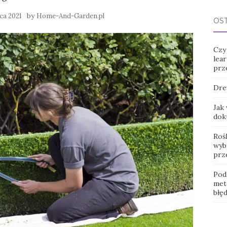
by
ca 2021
Home-And-Garden.pl
OS
Czy
lear
prz
Dre
Jak
dok
Roś
wybr
prz
Pod
met
błę