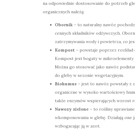
na odpowiednie dostosowanie do potrzeb gle
organicznych należą:
Obornik
– to naturalny nawóz pochodz
cennych składników odżywczych. Obornik
zatrzymywania wody i powietrza, co jes
Kompost
– powstaje poprzez rozkład o
Kompost jest bogaty w mikroelementy 
Można go stosować jako nawóz podstaw
do gleby w sezonie wegetacyjnym.
Biohumus
– jest to nawóz powstały z 
organiczne w wysoko wartościowy humu
także enzymów wspierających wzrost ro
Nawozy zielone
– to rośliny uprawiane
wkomponowania w glebę. Działają one j
wzbogacając ją w azot.