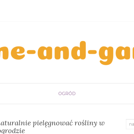
OGRÓD
aturalnie pielęgnować rośliny w
Sea
ogrodzie
for: