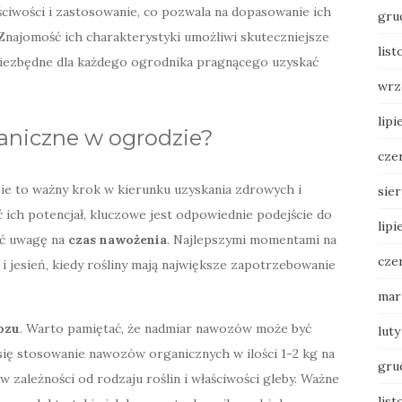
ciwości i zastosowanie, co pozwala na dopasowanie ich
gru
Znajomość ich charakterystyki umożliwi skuteczniejsze
lis
t niezbędne dla każdego ogrodnika pragnącego uzyskać
wrz
lipi
aniczne w ogrodzie?
cze
e to ważny krok w kierunku uzyskania zdrowych i
sie
 ich potencjał, kluczowe jest odpowiednie podejście do
lipi
cić uwagę na
czas nawożenia
. Najlepszymi momentami na
cze
 jesień, kiedy rośliny mają największe zapotrzebowanie
mar
ozu
. Warto pamiętać, że nadmiar nawozów może być
luty
a się stosowanie nawozów organicznych w ilości 1-2 kg na
gru
w zależności od rodzaju roślin i właściwości gleby. Ważne
list