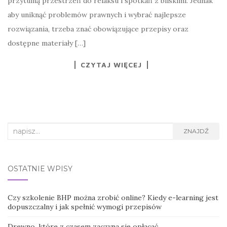
przytulną przestrzeń do relaksu i spotkań z bliskimi. Jednak
aby uniknąć problemów prawnych i wybrać najlepsze
rozwiązania, trzeba znać obowiązujące przepisy oraz
dostępne materiały […]
CZYTAJ WIĘCEJ
Search
ZNAJDŹ
for:
OSTATNIE WPISY
Czy szkolenie BHP można zrobić online? Kiedy e-learning jest
dopuszczalny i jak spełnić wymogi przepisów
Drewno, które z czasem zaczyna się opłacać