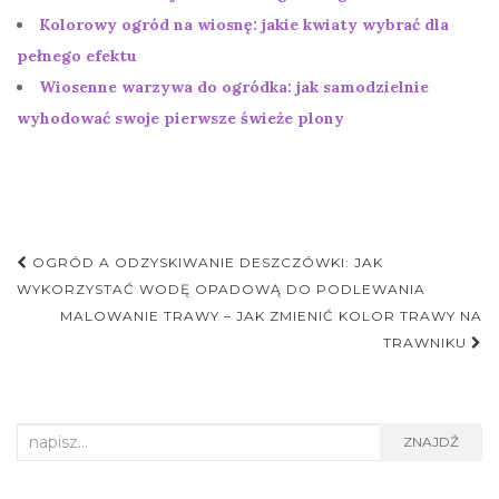
Kolorowy ogród na wiosnę: jakie kwiaty wybrać dla
pełnego efektu
Wiosenne warzywa do ogródka: jak samodzielnie
wyhodować swoje pierwsze świeże plony
Nawigacja
OGRÓD A ODZYSKIWANIE DESZCZÓWKI: JAK
postu
WYKORZYSTAĆ WODĘ OPADOWĄ DO PODLEWANIA
MALOWANIE TRAWY – JAK ZMIENIĆ KOLOR TRAWY NA
TRAWNIKU
Search
ZNAJDŹ
for: