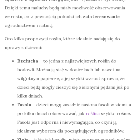
Dzięki temu maluchy będą miały możliwość obserwowania
wzrostu, co z pewnością pobudzi ich
zainteresowanie
ogrodnictwem i naturą.
Oto kilka propozycji roślin, które idealnie nadają się do
uprawy z dziećmi:
Rzeżucha
– to jedna z najłatwiejszych roślin do
hodowli. Można ją siać w doniczkach lub nawet na
wilgotnym papierze, a jej szybki wzrost sprawia, że
dzieci będą mogły cieszyć się zielonymi pędami już po
kilku dniach.
Fasola
– dzieci mogą zasadzić nasiona fasoli w ziemi, a
po kilku dniach obserwować, jak
roślina
szybko rośnie.
Fasola jest odporna i niewymagająca, co czyni ją
idealnym wyborem dla początkujących ogrodników.
Zioła
– takie jak bazylię, miętę czy szczypiorek można