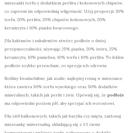
mieszanki torfu z dodatkiem perlitu i kokosowych chipsów,
co zapewni im odpowiednią wilgotność. Użyj proporcji: 30%
torfu, 20% perlitu, 20% chipsów kokosowych, 20%
keramzytu i 10% piasku kwarcowego.
Dla kaktusów i sukulentów stwórz podłoże o dużej
przepuszczalności, używając 25% piasku, 20% żwiru, 25%
keramzytu, 10% pumeksu, 10% torfu i 10% perlitu. To lekkie
podłoże szybko przeschnie, co sprzyja ich zdrowiu.
Rośliny kwaśnolubne, jak azalie, najlepiej rosną w mieszance,
która zawiera 50% torfu wysokiego oraz 50% dodatków
mineralnych, takich jak perlit i żwir. Upewnij się, że
podłoże
ma odpowiedni poziom pH, aby sprzyjać ich wzrostowi.
Dla ziół balkonowych, takich jak bazylia czy mięta, zastosuj
mieszankę uniwersalną, składającą się z 1:1 ziemi
kompostowej i niskiego torfu, wzbogaconą o dodatki