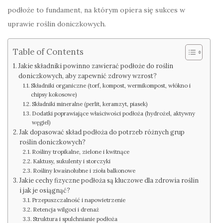
podłoże to fundament, na którym opiera się sukces w
uprawie roślin doniczkowych.
Table of Contents
Jakie składniki powinno zawierać podłoże do roślin
doniczkowych, aby zapewnić zdrowy wzrost?
Składniki organiczne (torf, kompost, wermikompost, włókno i
chipsy kokosowe)
Składniki mineralne (perlit, keramzyt, piasek)
Dodatki poprawiające właściwości podłoża (hydrożel, aktywny
węgiel)
Jak dopasować skład podłoża do potrzeb różnych grup
roślin doniczkowych?
Rośliny tropikalne, zielone i kwitnące
Kaktusy, sukulenty i storczyki
Rośliny kwaśnolubne i zioła balkonowe
Jakie cechy fizyczne podłoża są kluczowe dla zdrowia roślin
i jak je osiągnąć?
Przepuszczalność i napowietrzenie
Retencja wilgoci i drenaż
Struktura i spulchnianie podłoża