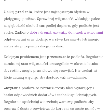
Unikaj
przelania
, które jest najczęstszym błędem w
pielęgnacji podłoża. Sprawdzaj wilgotność, wkładając palec
na głębokość około 2 cm; podlej dopiero, gdy podłoże jest
suche. Zadbaj o
dobry drenaż, używając doniczek z otworami
odpływowymi oraz dodając warstwę keramzytu lub innego
materiału przepuszczalnego na dnie.
Kolejnym problemem jest
przesuszenie
podłoża. Regularnie
monitoruj stan wilgotności, szczególnie w okresie letnim,
aby rośliny mogły prawidłowo się rozwijać. Nie czekaj, aż
liście zaczną więdnąć, aby dostosować nawadnianie.
Zbrylanie
podłoża to również częsty błąd, wynikający z
braku odpowiednich dodatków i technik spulchniających.
Regularnie spulchniaj wierzchnią warstwę podłoża, aby
poprawić dostęp powietrza do korzeni, co może pomóc w