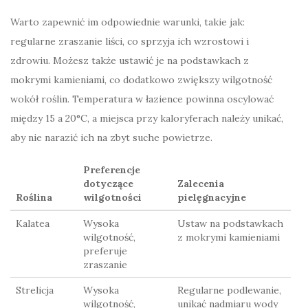
Warto zapewnić im odpowiednie warunki, takie jak:
regularne zraszanie liści, co sprzyja ich wzrostowi i
zdrowiu. Możesz także ustawić je na podstawkach z
mokrymi kamieniami, co dodatkowo zwiększy wilgotność
wokół roślin. Temperatura w łazience powinna oscylować
między 15 a 20°C, a miejsca przy kaloryferach należy unikać,
aby nie narazić ich na zbyt suche powietrze.
Preferencje
dotyczące
Zalecenia
Roślina
wilgotności
pielęgnacyjne
Kalatea
Wysoka
Ustaw na podstawkach
wilgotność,
z mokrymi kamieniami
preferuje
zraszanie
Strelicja
Wysoka
Regularne podlewanie,
wilgotność,
unikać nadmiaru wody