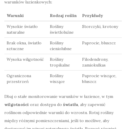
warunków łazienkowych:
Warunki
Rodzaj roślin
Przykłady
Wysokie światło
Rośliny
Storczyki, krotony
naturalne
świetloluźne
Brak okna, światło
Rośliny
Paprocie, bluszcz
sztuczne
cieniolubne
Wysoka wilgotność
Rośliny
Filodendrony,
tropikalne
zamiokulkas
Ograniczona
Rośliny
Paprocie wiszące,
przestrzeń
wiszące
bluszcz
Dbaj o stałe monitorowanie warunków w łazience, w tym
wilgotności
oraz dostępu do
światła
, aby zapewnić
roślinom odpowiednie warunki do wzrostu. Rotuj rośliny
między różnymi pomieszczeniami, jeśli to możliwe, aby
dostarczyć im więcej naturalnego światła. Rozważ również