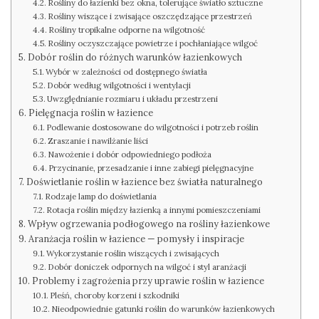
Rośliny do łazienki bez okna, tolerujące światło sztuczne
Rośliny wiszące i zwisające oszczędzające przestrzeń
Rośliny tropikalne odporne na wilgotność
Rośliny oczyszczające powietrze i pochłaniające wilgoć
Dobór roślin do różnych warunków łazienkowych
Wybór w zależności od dostępnego światła
Dobór według wilgotności i wentylacji
Uwzględnianie rozmiaru i układu przestrzeni
Pielęgnacja roślin w łazience
Podlewanie dostosowane do wilgotności i potrzeb roślin
Zraszanie i nawilżanie liści
Nawożenie i dobór odpowiedniego podłoża
Przycinanie, przesadzanie i inne zabiegi pielęgnacyjne
Doświetlanie roślin w łazience bez światła naturalnego
Rodzaje lamp do doświetlania
Rotacja roślin między łazienką a innymi pomieszczeniami
Wpływ ogrzewania podłogowego na rośliny łazienkowe
Aranżacja roślin w łazience — pomysły i inspiracje
Wykorzystanie roślin wiszących i zwisających
Dobór doniczek odpornych na wilgoć i styl aranżacji
Problemy i zagrożenia przy uprawie roślin w łazience
Pleśń, choroby korzeni i szkodniki
Nieodpowiednie gatunki roślin do warunków łazienkowych