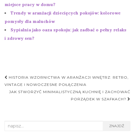
miejsce pracy w domu?
Trendy w aranżacji dziecięcych pokojów: kolorowe
pomysły dla maluchów
Sypialnia jako oaza spokoju: jak zadbać o pełny relaks
i zdrowy sen?
Nawigacja
HISTORIA WZORNICTWA W ARANŻACJI WNĘTRZ: RETRO,
postu
VINTAGE I NOWOCZESNE POŁĄCZENIA
JAK STWORZYĆ MINIMALISTYCZNĄ KUCHNIĘ I ZACHOWAĆ
PORZĄDEK W SZAFKACH?
Search
ZNAJDŹ
for: