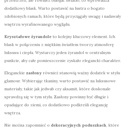
przestrzeń, ale również odbijać światło, co wprowadza
dodatkowy blask. Warto postawić na lustra o bogato
zdobionych ramach, które będą przyciągały uwagę i nadawały
wnętrzu wyrafinowanego wyglądu.
Kryształowe żyrandole
to kolejny kluczowy element. Ich
blask w połączeniu z miękkim światłem tworzy atmosferę
luksusu i ciepła. Wystarczy jeden żyrandol w centralnym
punkcie, aby całe pomieszczenie zyskało elegancki charakter.
Eleganckie
zasłony
również stanowią ważny dodatek w stylu
glamour. Wybierając tkaniny, warto postawić na luksusowe
materiały, takie jak jedwab czy aksamit, które doskonale
sprawdzą się w tym stylu. Zasłony powinny być długie i
opadające do ziemi, co dodatkowo podkreśli elegancję
wnętrza.
Nie można zapomnieć o
dekoracyjnych poduszkach
, które