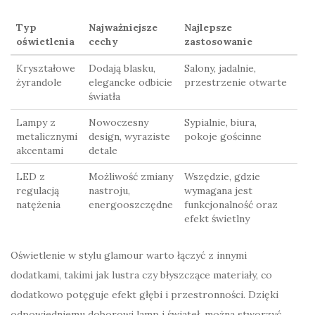
Typ
Najważniejsze
Najlepsze
oświetlenia
cechy
zastosowanie
Kryształowe
Dodają blasku,
Salony, jadalnie,
żyrandole
elegancke odbicie
przestrzenie otwarte
światła
Lampy z
Nowoczesny
Sypialnie, biura,
metalicznymi
design, wyraziste
pokoje gościnne
akcentami
detale
LED z
Możliwość zmiany
Wszędzie, gdzie
regulacją
nastroju,
wymagana jest
natężenia
energooszczędne
funkcjonalność oraz
efekt świetlny
Oświetlenie w stylu glamour warto łączyć z innymi
dodatkami, takimi jak lustra czy błyszczące materiały, co
dodatkowo potęguje efekt głębi i przestronności. Dzięki
odpowiedniemu doborowi lamp i świateł, można stworzyć