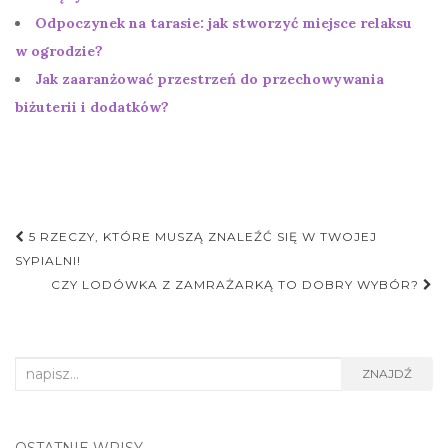
Odpoczynek na tarasie: jak stworzyć miejsce relaksu
w ogrodzie?
Jak zaaranżować przestrzeń do przechowywania
biżuterii i dodatków?
Nawigacja
5 RZECZY, KTÓRE MUSZĄ ZNALEŹĆ SIĘ W TWOJEJ
postu
SYPIALNI!
CZY LODÓWKA Z ZAMRAŻARKĄ TO DOBRY WYBÓR?
Search
ZNAJDŹ
for:
OSTATNIE WPISY