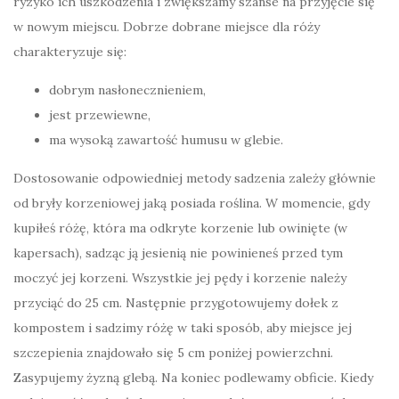
ryzyko ich uszkodzenia i zwiększamy szanse na przyjęcie się
w nowym miejscu. Dobrze dobrane miejsce dla róży
charakteryzuje się:
dobrym nasłonecznieniem,
jest przewiewne,
ma wysoką zawartość humusu w glebie.
Dostosowanie odpowiedniej metody sadzenia zależy głównie
od bryły korzeniowej jaką posiada roślina. W momencie, gdy
kupiłeś różę, która ma odkryte korzenie lub owinięte (w
kapersach), sadząc ją jesienią nie powinieneś przed tym
moczyć jej korzeni. Wszystkie jej pędy i korzenie należy
przyciąć do 25 cm. Następnie przygotowujemy dołek z
kompostem i sadzimy różę w taki sposób, aby miejsce jej
szczepienia znajdowało się 5 cm poniżej powierzchni.
Zasypujemy żyzną glebą. Na koniec podlewamy obficie. Kiedy