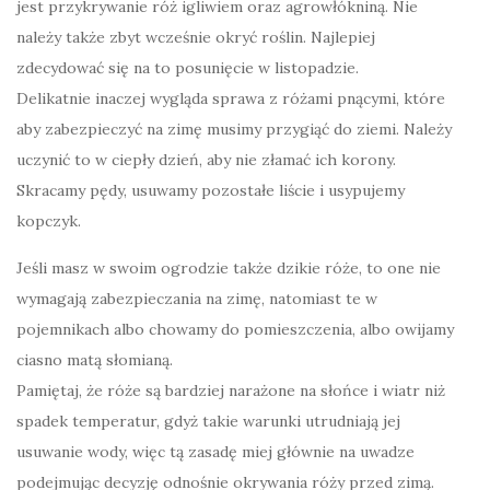
jest przykrywanie róż igliwiem oraz agrowłókniną. Nie
należy także zbyt wcześnie okryć roślin. Najlepiej
zdecydować się na to posunięcie w listopadzie.
Delikatnie inaczej wygląda sprawa z różami pnącymi, które
aby zabezpieczyć na zimę musimy przygiąć do ziemi. Należy
uczynić to w ciepły dzień, aby nie złamać ich korony.
Skracamy pędy, usuwamy pozostałe liście i usypujemy
kopczyk.
Jeśli masz w swoim ogrodzie także dzikie róże, to one nie
wymagają zabezpieczania na zimę, natomiast te w
pojemnikach albo chowamy do pomieszczenia, albo owijamy
ciasno matą słomianą.
Pamiętaj, że róże są bardziej narażone na słońce i wiatr niż
spadek temperatur, gdyż takie warunki utrudniają jej
usuwanie wody, więc tą zasadę miej głównie na uwadze
podejmując decyzję odnośnie okrywania róży przed zimą.